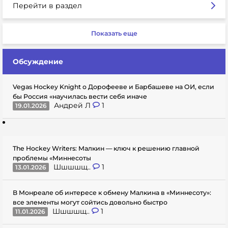
Перейти в раздел
Показать еще
Обсуждение
Vegas Hockey Knight о Дорофееве и Барбашеве на ОИ, если
бы Россия «научилась вести себя иначе
Андрей Л
1
19.01.2026
The Hockey Writers: Малкин — ключ к решению главной
проблемы «Миннесоты
Шшшшщ..
1
13.01.2026
В Монреале об интересе к обмену Малкина в «Миннесоту»:
все элементы могут сойтись довольно быстро
Шшшшщ..
1
11.01.2026