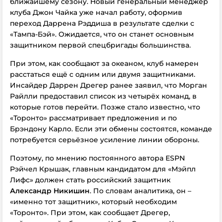
ближайшему сезону. Новый генеральный менеджер
клуба Джон Чайка уже начал работу, оформив
переход Даррена Рэддиша в результате сделки с
«Тампа-Бэй». Ожидается, что он станет основным
защитником первой спецбригады большинства.
При этом, как сообщают за океаном, клуб намерен
расстаться ещё с одним или двумя защитниками.
Инсайдер Даррен Дрегер ранее заявил, что Морган
Райлли предоставил список из четырёх команд, в
которые готов перейти. Позже стало известно, что
«Торонто» рассматривает предложения и по
Брэндону Карло. Если эти обмены состоятся, команде
потребуется серьёзное усиление линии обороны.
Поэтому, по мнению постоянного автора ESPN
Рэйчел Крышак, главным кандидатом для «Мэйпл
Лифс» должен стать российский защитник
Александр Никишин
.
По словам аналитика, он –
«именно тот защитник», который необходим
«Торонто». При этом, как сообщает Дрегер,