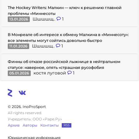
The Hockey Writers: Малкин — ключ к решению главной
проблемы «Миннесоты
Шшшшщ..
1
13.01.2026
В Монреале об интересе к обмену Малкина в «Миннесоту»:
все элементы могут сойтись довольно быстро
Шшшшщ..
1
11.01.2026
Финны об отказе российской лыжнице в нейтральном
статусе: наверное, опять «страшная русофобия
костя луговой
1
05.01.2026
© 2026. InoProSport
All rights reserved.
Учредитель: ООО «Раре.Ру»
Архив
Авторы
Контакты
RSS
Юридическая информация