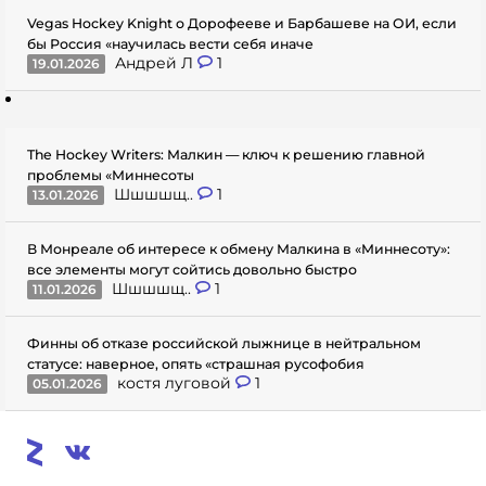
Vegas Hockey Knight о Дорофееве и Барбашеве на ОИ, если
бы Россия «научилась вести себя иначе
Андрей Л
1
19.01.2026
The Hockey Writers: Малкин — ключ к решению главной
проблемы «Миннесоты
Шшшшщ..
1
13.01.2026
В Монреале об интересе к обмену Малкина в «Миннесоту»:
все элементы могут сойтись довольно быстро
Шшшшщ..
1
11.01.2026
Финны об отказе российской лыжнице в нейтральном
статусе: наверное, опять «страшная русофобия
костя луговой
1
05.01.2026