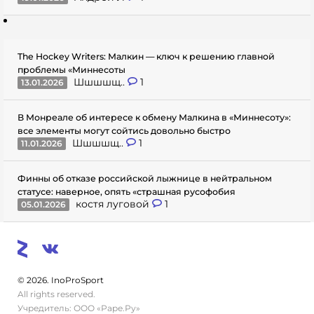
The Hockey Writers: Малкин — ключ к решению главной
проблемы «Миннесоты
Шшшшщ..
1
13.01.2026
В Монреале об интересе к обмену Малкина в «Миннесоту»:
все элементы могут сойтись довольно быстро
Шшшшщ..
1
11.01.2026
Финны об отказе российской лыжнице в нейтральном
статусе: наверное, опять «страшная русофобия
костя луговой
1
05.01.2026
© 2026. InoProSport
All rights reserved.
Учредитель: ООО «Раре.Ру»