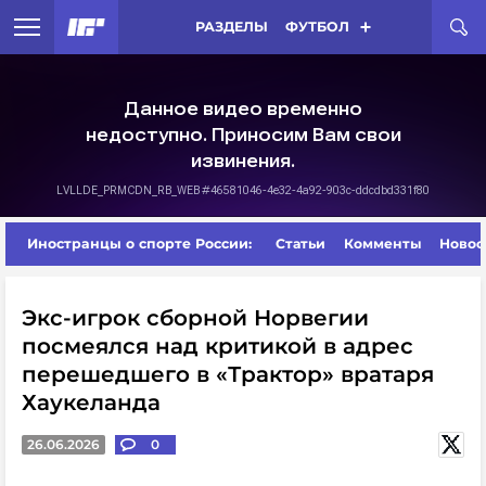
РАЗДЕЛЫ
ФУТБОЛ
Иностранцы о спорте России:
Статьи
Комменты
Новос
Экс-игрок сборной Норвегии
посмеялся над критикой в адрес
перешедшего в «Трактор» вратаря
Хаукеланда
26.06.2026
0