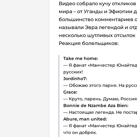
Видео собрало кучу откликов 
мира – от Уганды и Эфиопии
большинство комментариев о
называли Эвра легендой и от
несколько шутливых отсылок 
Реакция болельщиков:
Take me home:
— Я фанат «Манчестер Юнайтед»
русских!
Jordinho7:
— Обожаю этого парня. На русс
Grace:
— Круто, парень. Думаю, Россия
Bonnie de Nzambe Aza Bien:
— Настоящая легенда. Не постар
Abure, man united:
— Я фанат «Манчестер Юнайтед
что он добряк.