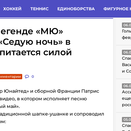
татьи
Комменты
Новости
ХОККЕЙ
ТЕННИС
ЕДИНОБОРСТВА
ФИГУРНОЕ 
ГО
06.
легенде «МЮ»
Гол
фев
«Седую ночь» в
питается силой
06.
Спа
Вас
и С
омментарии
0
06.
р Юнайтед» и сборной Франции Патрис
Асс
еще
 видео, в котором исполняет песню
рос
ый май».
традиционной шапке-ушанке и сопроводил
05.
ом:
Спа