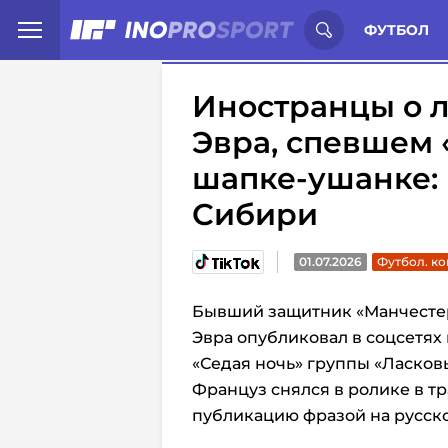
Иностранцы о спорте России:
С
ФУТБОЛ
Иностранцы о 
Эвра, спевшем 
шапке-ушанке: 
Сибири
01.07.2026
Футбол. к
Бывший защитник «Манчесте
Эвра опубликовал в соцсетях
«Седая ночь» группы «Ласков
Француз снялся в ролике в 
публикацию фразой на русск