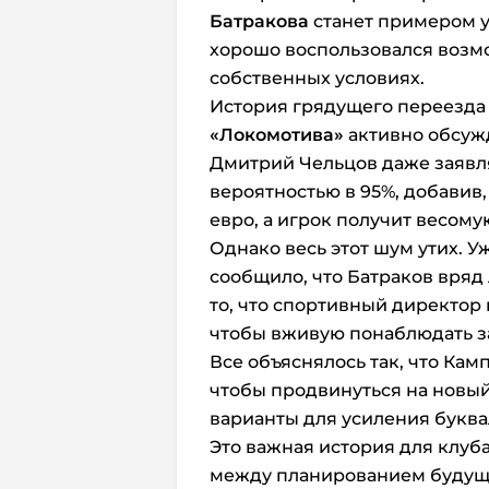
Батракова
станет примером у
хорошо воспользовался возм
собственных условиях.
История грядущего переезда
«Локомотива»
активно обсужд
Дмитрий Чельцов даже заявлял
вероятностью в 95%, добавив,
евро, а игрок получит весому
Однако весь этот шум утих. У
сообщило, что Батраков вряд
то, что спортивный директор
чтобы вживую понаблюдать з
Все объяснялось так, что Кам
чтобы продвинуться на новый
варианты для усиления буква
Это важная история для клуб
между планированием будущи