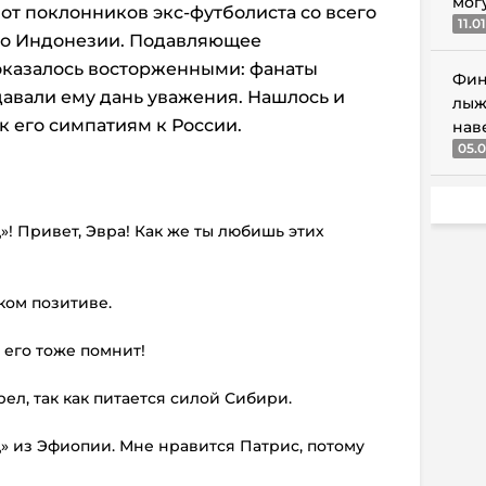
мог
от поклонников экс-футболиста со всего
11.0
 до Индонезии. Подавляющее
казалось восторженными: фанаты
Фин
давали ему дань уважения. Нашлось и
лыж
к его симпатиям к России.
нав
05.0
! Привет, Эвра! Как же ты любишь этих
ком позитиве.
 его тоже помнит!
ел, так как питается силой Сибири.
» из Эфиопии. Мне нравится Патрис, потому