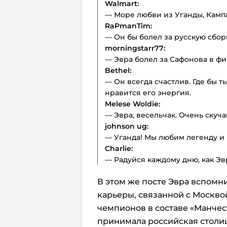
Walmart:
— Море любви из Уганды, Кампа
RaPmanTim:
— Он бы болел за русскую сборн
morningstarr77:
— Эвра болел за Сафонова в фи
Bethel:
— Он всегда счастлив. Где бы т
нравится его энергия.
Melese Woldie:
— Эвра, весельчак. Очень скуча
johnson ug:
— Уганда! Мы любим легенду и
Charlie:
— Радуйся каждому дню, как Эв
В этом же посте Эвра вспомн
карьеры, связанной с Москвой
чемпионов в составе «Манчес
принимала российская столица