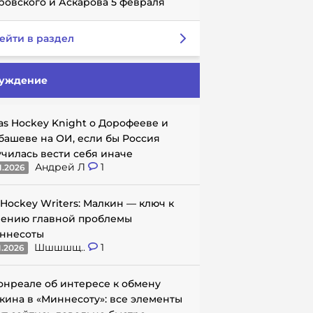
ровского и Аскарова 5 февраля
ейти в раздел
уждение
as Hockey Knight о Дорофееве и
башеве на ОИ, если бы Россия
училась вести себя иначе
Андрей Л
1
1.2026
 Hockey Writers: Малкин — ключ к
ению главной проблемы
ннесоты
Шшшшщ..
1
1.2026
онреале об интересе к обмену
кина в «Миннесоту»: все элементы