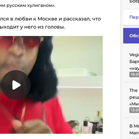
Боб
им русским хулиганом».
Пер
ся в любви к Москве и рассказал, что
ходит у него из головы.
Обс
Veg
Бар
«на
19.0
The
реш
«Ми
13.0
В М
Мал