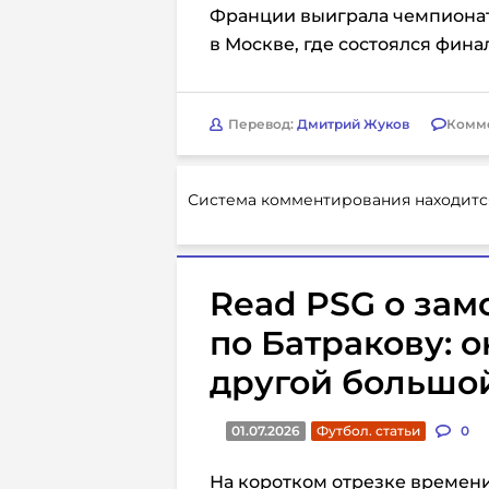
Франции выиграла чемпионат 
в Москве, где состоялся фин
Перевод:
Дмитрий Жуков
Комм
Система комментирования находитс
Read PSG о зам
по Батракову: о
другой большо
01.07.2026
Футбол. статьи
0
На коротком отрезке времени