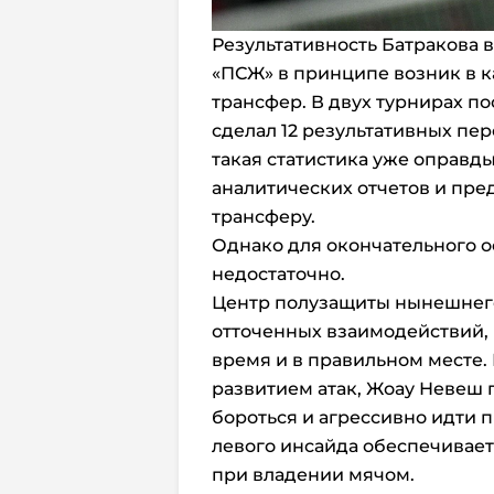
Результативность Батракова 
«ПСЖ» в принципе возник в к
трансфер. В двух турнирах по
сделал 12 результативных пере
такая статистика уже оправд
аналитических отчетов и пр
трансферу.
Однако для окончательного о
недостаточно.
Центр полузащиты нынешнего
отточенных взаимодействий, 
время и в правильном месте.
развитием атак, Жоау Невеш 
бороться и агрессивно идти п
левого инсайда обеспечивае
при владении мячом.