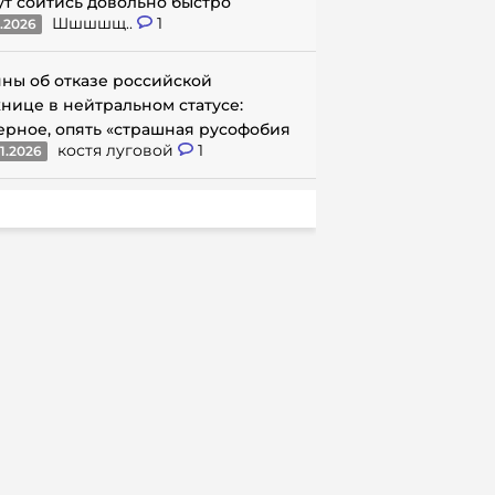
ут сойтись довольно быстро
Шшшшщ..
1
1.2026
ны об отказе российской
нице в нейтральном статусе:
ерное, опять «страшная русофобия
костя луговой
1
1.2026