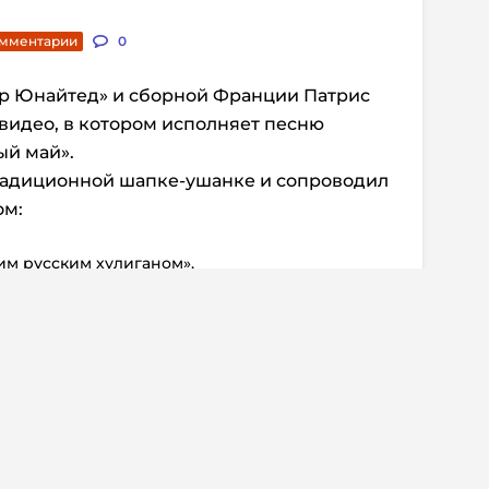
омментарии
0
р Юнайтед» и сборной Франции Патрис
 видео, в котором исполняет песню
ый май».
традиционной шапке-ушанке и сопроводил
ом:
им русским хулиганом».
ся в любви к Москве и рассказал, что
ходит у него из головы.