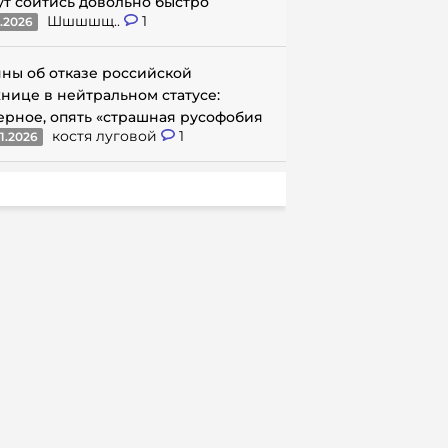
ут сойтись довольно быстро
Шшшшщ..
1
1.2026
ны об отказе российской
нице в нейтральном статусе:
ерное, опять «страшная русофобия
костя луговой
1
1.2026