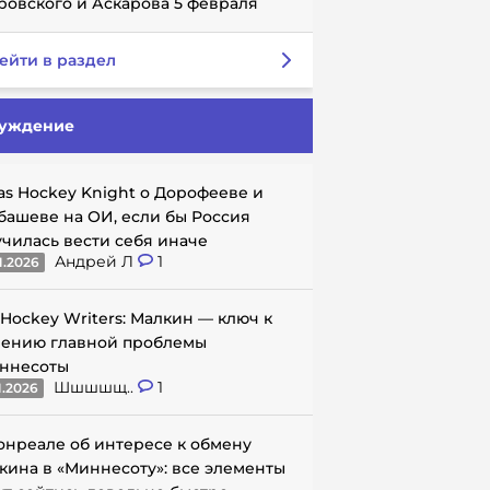
ровского и Аскарова 5 февраля
ейти в раздел
уждение
as Hockey Knight о Дорофееве и
башеве на ОИ, если бы Россия
училась вести себя иначе
Андрей Л
1
1.2026
 Hockey Writers: Малкин — ключ к
ению главной проблемы
ннесоты
Шшшшщ..
1
1.2026
онреале об интересе к обмену
кина в «Миннесоту»: все элементы