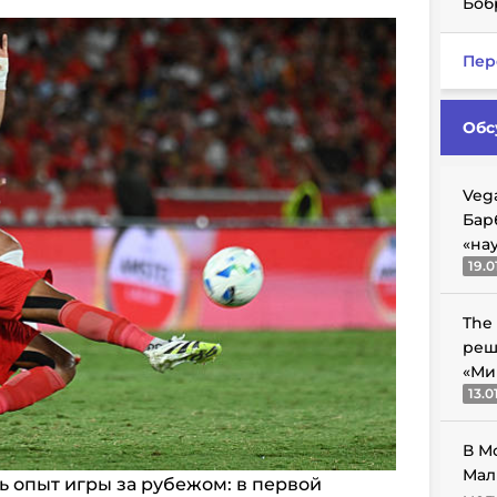
Боб
Пер
Обс
Veg
Бар
«на
19.0
The
реш
«Ми
13.0
В М
Мал
ть опыт игры за рубежом: в первой