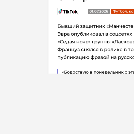
01.07.2026
Футбол. к
Бывший защитник «Манчесте
Эвра опубликовал в соцсетях
«Седая ночь» группы «Ласков
Француз снялся в ролике в 
публикацию фразой на русск
«Бодрствую в понедельник с эт
В подписи Эвра также признал
композиция уже полгода не вы