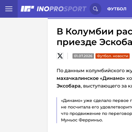
Иностранцы о спорте России:
С
ФУТБОЛ
В Колумбии ра
приезде Эскоба
01.07.2026
Футбол. новости
По данным колумбийского жу
махачкалинское «Динамо»
х
Эксобара
, выступающего за к
«Динамо» уже сделало первое 
не посчитала его удовлетворит
что продвижение по переговор
Муньос Ферриньо.