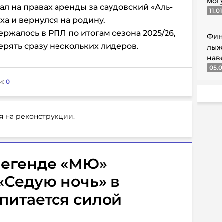
мог
ал на правах аренды за саудовский «Аль-
11.0
еха и вернулся на родину.
ржалось в РПЛ по итогам сезона 2025/26,
Фин
ерять сразу нескольких лидеров.
лыж
нав
05.0
и:
0
я на реконструкции.
легенде «МЮ»
«Седую ночь» в
питается силой