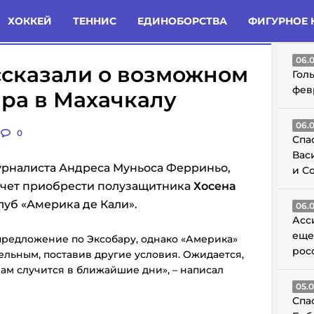
татьи
Комменты
Новости
ХОККЕЙ
ТЕННИС
ЕДИНОБОРСТВА
ФИГУРНОЕ 
ГО
06.
ссказали о возможном
Гол
фев
ра в Махачкалу
06.
0
Спа
Вас
рналиста Андреса Муньоса Ферриньо,
и С
очет приобрести полузащитника
Хосена
луб «Америка де Кали».
06.
Асс
еще
предложение по Эксобару, однако «Америка»
рос
ельным, поставив другие условия. Ожидается,
ам случится в ближайшие дни», – написал
05.
Спа