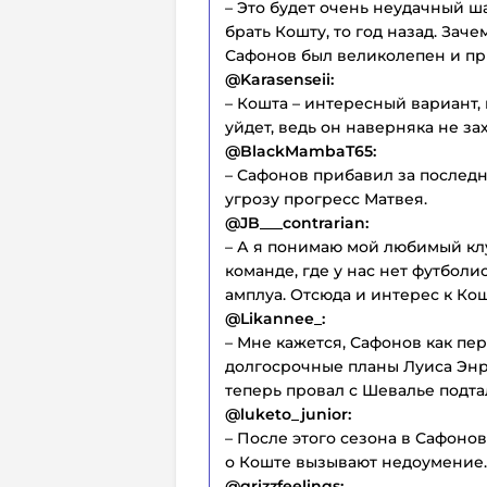
– Это будет очень неудачный ш
брать Кошту, то год назад. Заче
Сафонов был великолепен и пр
@Karasenseii:
– Кошта – интересный вариант, 
уйдет, ведь он наверняка не за
@BlackMambaT65:
– Сафонов прибавил за последн
угрозу прогресс Матвея.
@JB___contrarian:
– А я понимаю мой любимый клу
команде, где у нас нет футболи
амплуа. Отсюда и интерес к Кош
@Likannee_:
– Мне кажется, Сафонов как пе
долгосрочные планы Луиса Энри
теперь провал с Шевалье подта
@luketo_junior:
– После этого сезона в Сафоно
о Коште вызывают недоумение.
@grizzfeelings: