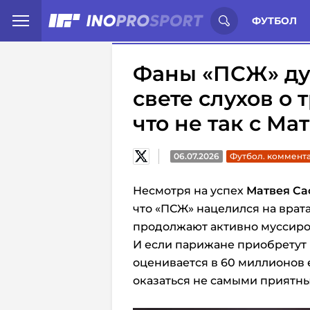
Иностранцы о спорте России:
С
ФУТБОЛ
Фаны «ПСЖ» ду
свете слухов о
что не так с Ма
06.07.2026
Футбол. коммент
Несмотря на успех
Матвея Са
что «ПСЖ» нацелился на врат
продолжают активно муссиро
И если парижане приобретут 
оценивается в 60 миллионов 
оказаться не самыми приятн