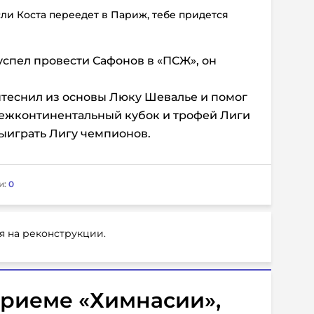
если Коста переедет в Париж, тебе придется
 успел провести Сафонов в «ПСЖ», он
еснил из основы Люку Шевалье и помог
Межконтинентальный кубок и трофей Лиги
 выиграть Лигу чемпионов.
и:
0
я на реконструкции.
приеме «Химнасии»,