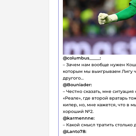
@columbus_____:
– Зачем нам вообще нужен Кошта
которым мы выигрываем Лигу ч
другого…
@Bouniader:
– Честно сказать, мне ситуаци
«Реале», где второй вратарь т
кипер, но, мне кажется, что в 
хороший №2.
@karmennne:
– Какой смысл тратить столько 
@Lanto78: