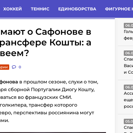
татьи
Комменты
Новости
ХОККЕЙ
ТЕННИС
ЕДИНОБОРСТВА
ФИГУРНОЕ 
ГО
06.
мают о Сафонове в
Гол
фев
 трансфере Кошты: а
твеем?
06.
Спа
Вас
арии
0
и С
фонова
в прошлом сезоне, слухи о том,
06.
аря сборной Португалии Диогу Кошту,
Асс
ваться во французских СМИ.
еще
голкипера, трансфер которого
рос
евро, перспективы россиянина могут
ыми.
05.
Спа