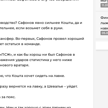
мог
11.0
Фин
ководство? Сафонов явно сильнее Кошты, да и
лыж
ельнее, если возьмет себя в руки.
нав
05.0
трансфер. Во-первых, Сафонов провел хороший
ет остаться в команде.
«ПСЖ», и как бы хорош ни был Сафонов в
тражения ударов статистика у него ниже
 нового вратаря.
ю, что Кошта хочет сидеть на лавке.
разу вернется на лавку, а Шевалье – уйдет.
 за пояс.
ен. Нам и так хорошо с этим парнем из