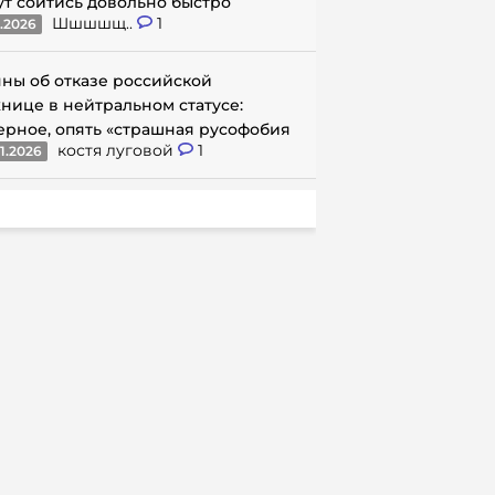
ут сойтись довольно быстро
Шшшшщ..
1
1.2026
ны об отказе российской
нице в нейтральном статусе:
ерное, опять «страшная русофобия
костя луговой
1
1.2026