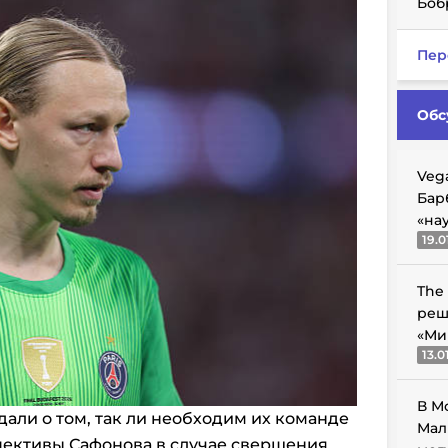
Боб
Пер
Обс
Veg
Бар
«на
19.0
The
реш
«Ми
13.0
В М
ли о том, так ли необходим их команде
Мал
пективы Сафонова в случае свершения