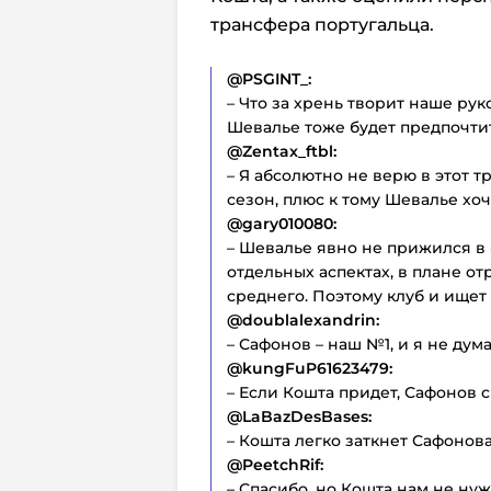
трансфера португальца.
@PSGINT_:
– Что за хрень творит наше ру
Шевалье тоже будет предпочтит
@Zentax_ftbl:
– Я абсолютно не верю в этот 
сезон, плюс к тому Шевалье хоч
@gary010080:
– Шевалье явно не прижился в 
отдельных аспектах, в плане о
среднего. Поэтому клуб и ищет
@doublalexandrin:
– Сафонов – наш №1, и я не дума
@kungFuP61623479:
– Если Кошта придет, Сафонов с
@LaBazDesBases:
– Кошта легко заткнет Сафонова
@PeetchRif:
– Спасибо, но Кошта нам не нуж