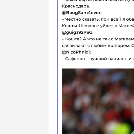
Краснодара.
@BougSam4ever:
– Честно сказать, при всей люб
Кошты. Шевалье уйдет, а Матве
@guigz92PSG:
– Кошта? А что не так с Матвее
связывают с любым вратарем. 
@NicoPhnix1:
– Сафонов – лучший вариант, и 