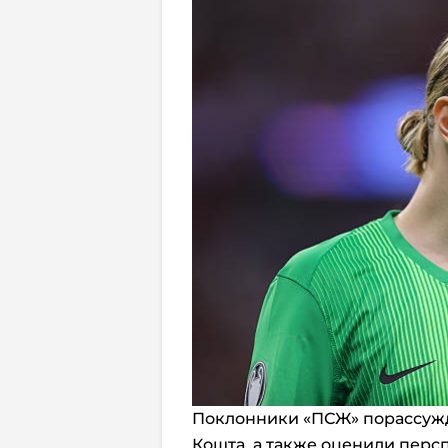
Поклонники «ПСЖ» порассужда
Кошта, а также оценили перс