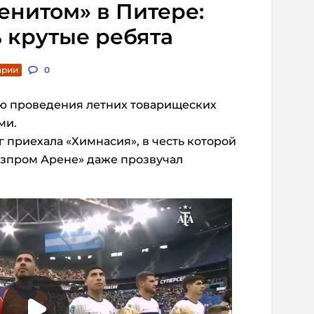
енитом» в Питере:
ь крутые ребята
арии
0
ю проведения летних товарищеских
ми.
г приехала «Химнасия», в честь которой
азпром Арене» даже прозвучал