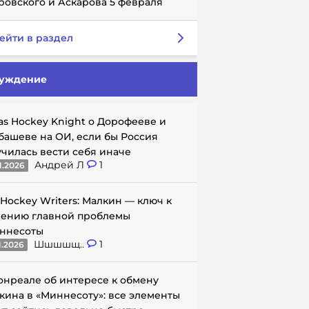
ровского и Аскарова 5 февраля
ейти в раздел
уждение
as Hockey Knight о Дорофееве и
башеве на ОИ, если бы Россия
училась вести себя иначе
Андрей Л
1
1.2026
 Hockey Writers: Малкин — ключ к
ению главной проблемы
ннесоты
Шшшшщ..
1
1.2026
онреале об интересе к обмену
кина в «Миннесоту»: все элементы