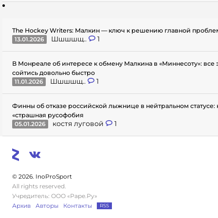
The Hockey Writers: Малкин — ключ к решению главной пробл
Шшшшщ..
1
13.01.2026
В Монреале об интересе к обмену Малкина в «Миннесоту»: все
сойтись довольно быстро
Шшшшщ..
1
11.01.2026
Финны об отказе российской лыжнице в нейтральном статусе: 
«страшная русофобия
костя луговой
1
05.01.2026
© 2026. InoProSport
All rights reserved.
Учредитель: ООО «Раре.Ру»
Архив
Авторы
Контакты
RSS