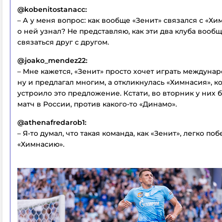
@kobenitostanacc:
– А у меня вопрос: как вообще «Зенит» связался с «Хи
о ней узнал? Не представляю, как эти два клуба вооб
связаться друг с другом.
@joako_mendez22:
– Мне кажется, «Зенит» просто хочет играть междуна
ну и предлагал многим, а откликнулась «Химнасия», к
устроило это предложение. Кстати, во вторник у них 
матч в России, против какого-то «Динамо».
@athenafredarob1:
– Я-то думал, что такая команда, как «Зенит», легко поб
«Химнасию».