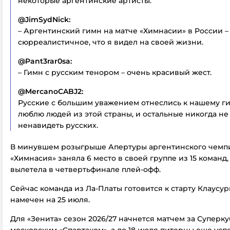
некоторые аргентинские артисты.
@JimSydNick:
– Аргентинский гимн на матче «Химнасии» в России –
сюрреалистичное, что я видел на своей жизни.
@Pant3rar0sa:
– Гимн с русским тенором – очень красивый жест.
@MercanoCABJ2:
Русские с большим уважением отнеслись к нашему ги
люблю людей из этой страны, и остальные никогда не
ненавидеть русских.
В минувшем розыгрыше Апертуры аргентинского чемп
«Химнасия» заняла 6 место в своей группе из 15 команд,
вылетела в четвертьфинале плей-офф.
Сейчас команда из Ла-Платы готовится к старту Клаусур
намечен на 25 июля.
Для «Зенита» сезон 2026/27 начнется матчем за Суперку
московским «Спартаком», а до 18 июля питерцы еще усп