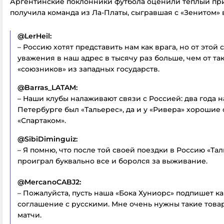
Аргентинские поклонники футбола оценили теплый при
получила команда из Ла-Платы, сыгравшая с «Зенитом» вн
@LerHeil:
– Россию хотят представить нам как врага, но от этой 
уважения в наш адрес в тысячу раз больше, чем от т
«союзников» из западных государств.
@Barras_LATAM:
– Наши клубы налаживают связи с Россией: два года н
Петербурге был «Тальерес», да и у «Ривера» хорошие
«Спартаком».
@SibiDiminguiz:
– Я помню, что после той своей поездки в Россию «Та
проиграл буквально все и боролся за выживание.
@MercanoCABJ2:
– Пожалуйста, пусть наша «Бока Хуниорс» подпишет к
соглашение с русскими. Мне очень нужны такие тов
матчи.