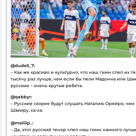
@dude5_7:
– Как же красиво и культурно, что наш гимн спел их те
тысячу раз лучше, чем если бы пели Мадонна или Шак
русские – очень крутые ребята.
@qabbyr:
– Русские скорее будут слушать Наталию Орейро, чем
Шакиру, ха-ха.
@meliiip_:
– Да, этот русский тенор спел наш гимн намного лучш