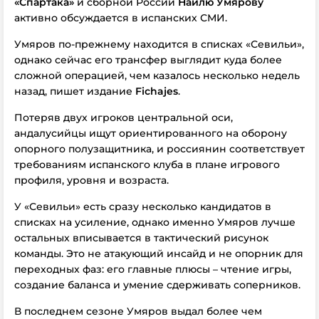
«Спартака»
и сборной России
Наилю Умярову
активно обсуждается в испанских СМИ.
Умяров по-прежнему находится в списках «Севильи»,
однако сейчас его трансфер выглядит куда более
сложной операцией, чем казалось несколько недель
назад, пишет издание
Fichajes
.
Потеряв двух игроков центральной оси,
андалусийцы ищут ориентированного на оборону
опорного полузащитника, и россиянин соответствует
требованиям испанского клуба в плане игрового
профиля, уровня и возраста.
У «Севильи» есть сразу несколько кандидатов в
списках на усиление, однако именно Умяров лучше
остальных вписывается в тактический рисунок
команды. Это не атакующий инсайд и не опорник для
переходных фаз: его главные плюсы – чтение игры,
создание баланса и умение сдерживать соперников.
В последнем сезоне Умяров выдал более чем