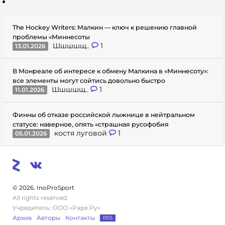
The Hockey Writers: Малкин — ключ к решению главной
проблемы «Миннесоты
Шшшшщ..
1
13.01.2026
В Монреале об интересе к обмену Малкина в «Миннесоту»:
все элементы могут сойтись довольно быстро
Шшшшщ..
1
11.01.2026
Финны об отказе российской лыжнице в нейтральном
статусе: наверное, опять «страшная русофобия
костя луговой
1
05.01.2026
© 2026. InoProSport
All rights reserved.
Учредитель: ООО «Раре.Ру»
Архив
Авторы
Контакты
RSS