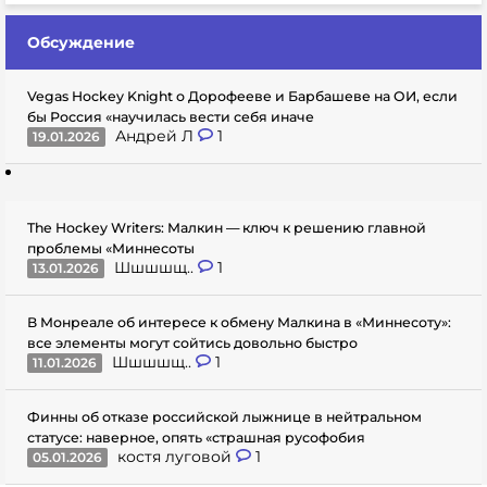
Обсуждение
Vegas Hockey Knight о Дорофееве и Барбашеве на ОИ, если
бы Россия «научилась вести себя иначе
Андрей Л
1
19.01.2026
The Hockey Writers: Малкин — ключ к решению главной
проблемы «Миннесоты
Шшшшщ..
1
13.01.2026
В Монреале об интересе к обмену Малкина в «Миннесоту»:
все элементы могут сойтись довольно быстро
Шшшшщ..
1
11.01.2026
Финны об отказе российской лыжнице в нейтральном
статусе: наверное, опять «страшная русофобия
костя луговой
1
05.01.2026