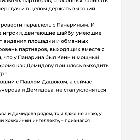
бильных партнеров, способных забивать
передач и в целом держать высокий
.
ровести параллель с Панариным. И
ые игроки, двигающие шайбу, умеющие
ет видения площадки и обманных
овень партнеров, выходящих вместе с
м, что у Панарина был Кейн и мощный
о время как Демидову пришлось выходить
тре.
авший с
Павлом Дацюком
, а сейчас
ерова и Демидова, не стал уклоняться
ва и Демидова рядом, то я даже не знаю, у
ий хоккейный интеллект», – признался