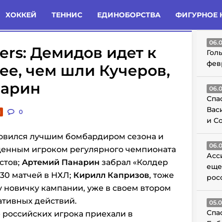
татьи
Комменты
Новости
ХОККЕЙ
ТЕННИС
ЕДИНОБОРСТВА
ФИГУРНОЕ 
ГО
06.
ers: Демидов идет к
Гол
фев
е, чем шли Кучеров,
нарин
06.
Спа
Вас
и
0
и С
овился лучшим бомбардиром сезона и
06.
ценным игроком регулярного чемпионата
Асс
стов;
Артемий Панарин
забрал «Колдер
еще
830 матчей в НХЛ;
Кирилл Капризов
, тоже
рос
 новичку кампании, уже в своем втором
ативных действий.
05.
Спа
 российских игрока приехали в