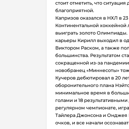
стоит отметить, что ситуация
благоприятной.
Капризов оказался в НХЛ в 23
Континентальной хоккейной л
выиграть золото Олимпиады. 
карьеры Кирилл выходил в од
Виктором Раском, а также по
большинства. Результатом стал
сокращенной из-за пандемии 
новобранец «Миннесоты» тоже
Кучеров дебютировал в 20 ле
оборонительного плана Нэйт
минимальное время в большин
голами и 18 результативным
регулярном чемпионате, игра
Тайлера Джонсона и Онджея П
очков, и все начали осознава