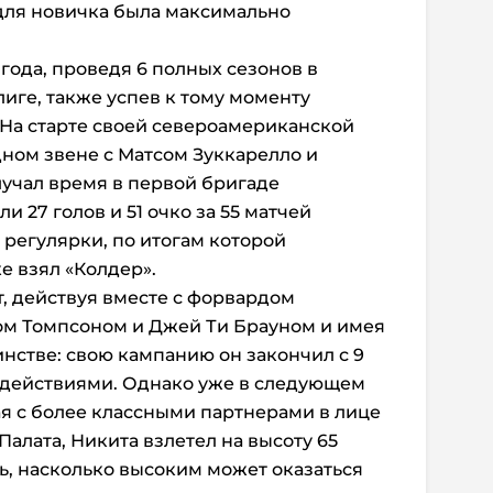
 для новичка была максимально
 года, проведя 6 полных сезонов в
иге, также успев к тому моменту
На старте своей североамериканской
ном звене с Матсом Зуккарелло и
лучал время в первой бригаде
и 27 голов и 51 очко за 55 матчей
регулярки, по итогам которой
 взял «Колдер».
т, действуя вместе с форвардом
ом Томпсоном и Джей Ти Брауном и имея
стве: свою кампанию он закончил с 9
и действиями. Однако уже в следующем
я с более классными партнерами в лице
алата, Никита взлетел на высоту 65
ть, насколько высоким может оказаться