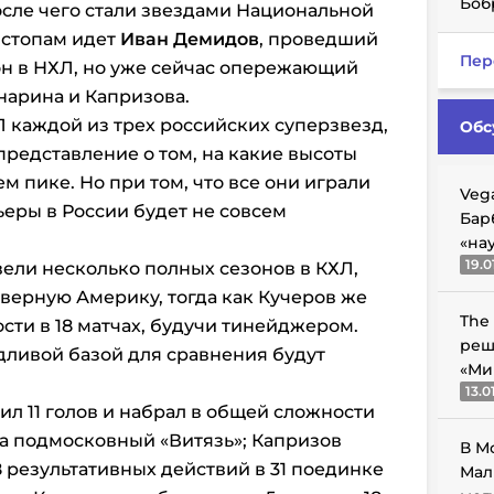
Боб
сле чего стали звездами Национальной
 стопам идет
Иван Демидов
, проведший
Пер
н в НХЛ, но уже сейчас опережающий
нарина и Капризова.
Л каждой из трех российских суперзвезд,
Обс
редставление о том, на какие высоты
 пике. Но при том, что все они играли
Veg
ьеры в России будет не совсем
Бар
«на
19.0
вели несколько полных сезонов в КХЛ,
верную Америку, тогда как Кучеров же
The
сти в 18 матчах, будучи тинейджером.
реш
дливой базой для сравнения будут
«Ми
.
13.0
бил 11 голов и набрал в общей сложности
за подмосковный «Витязь»; Капризов
В М
 результативных действий в 31 поединке
Мал