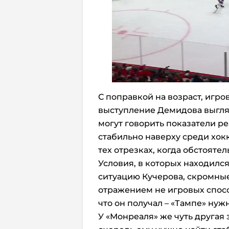
С поправкой на возраст, игро
выступление Демидова выгля
могут говорить показатели р
стабильно наверху среди хокк
тех отрезках, когда обстояте
Условия, в которых находилс
ситуацию Кучерова, скромны
отражением не игровых спосо
что он получал – «Тампе» нуж
У «Монреаля» же чуть другая 