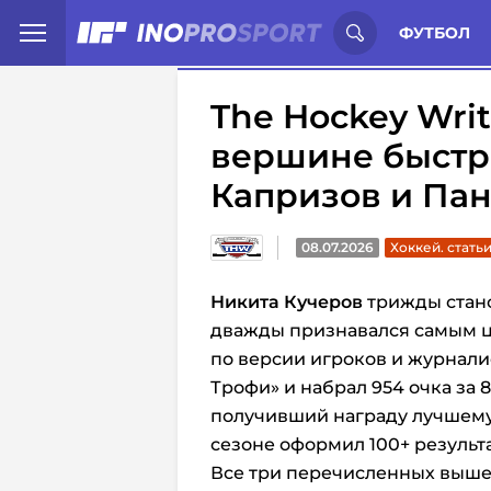
Иностранцы о спорте России:
С
ФУТБОЛ
The Hockey Writ
вершине быстре
Капризов и Па
08.07.2026
Хоккей. стать
Никита Кучеров
трижды стан
дважды признавался самым 
по версии игроков и журнали
Трофи» и набрал 954 очка за 
получивший награду лучшему
сезоне оформил 100+ результ
Все три перечисленных выше