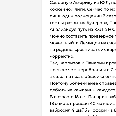
Северную Америку из КХЛ, по
хоккейной лиги. Сейчас по их
лишь один полноценный сезо
темпы развития Кучерова, Па
Анализируя путь из КХЛ в НХ
можно составить примерное п
может выйти Демидов на своем
на родине, сравнивать их кар
корректно.
Так, Капризов и Панарин про
прежде чем перебраться в Се
вышел на лед в общей сложно
Поэтому более-менее справе
дебютные кампании каждого
В возрасте 18 лет Панарин за
18 очков, проведя 40 матчей 
забросил 4 шайбы, оформив 8