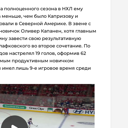
а полноценного сезона в НХЛ ему
да меньше, чем было Капризову и
овали в Северной Америке. В звене с
новичок Оливер Капанен, хотя главным
ину завести свою результативную
афковского во второе сочетание. По
ов настрелял 19 голов, оформив 62
 самым продуктивным новичком
я имел лишь 9-е игровое время среди