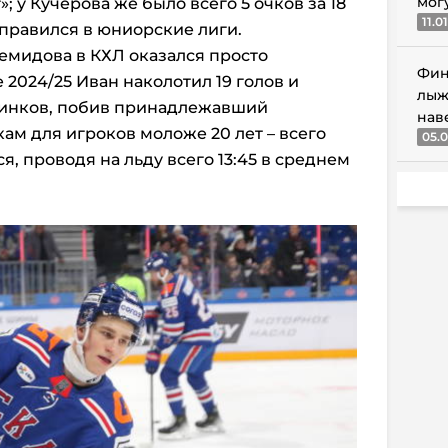
мог
; у Кучерова же было всего 5 очков за 18
11.0
тправился в юниорские лиги.
емидова в КХЛ оказался просто
Фин
2024/25 Иван наколотил 19 голов и
лыж
единков, побив принадлежавший
нав
ам для игроков моложе 20 лет – всего
05.0
, проводя на льду всего 13:45 в среднем