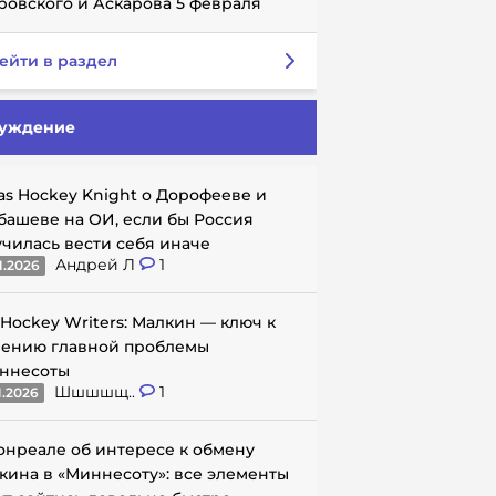
ровского и Аскарова 5 февраля
ейти в раздел
уждение
as Hockey Knight о Дорофееве и
башеве на ОИ, если бы Россия
училась вести себя иначе
Андрей Л
1
1.2026
 Hockey Writers: Малкин — ключ к
ению главной проблемы
ннесоты
Шшшшщ..
1
1.2026
онреале об интересе к обмену
кина в «Миннесоту»: все элементы