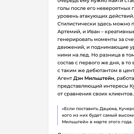
очередь ему нужно найти ста
голы после его невероятных 
уровень атакующих действий
Стилистически здесь можно п
Артемий, и Иван – креативн
генерировать моменты за сч
движений, и поднимающие ур
ними на лед. Но разница в то
состав с первого же дня, в т
с таким же дебютантом в цен
Агент
Дэн Мильштейн
, работ
представляющий интересы Куч
от сравнения своих клиентов.
«Если поставить Дацюка, Кучеро
кого из них будет самый высок
Мильштейн в марте этого года.