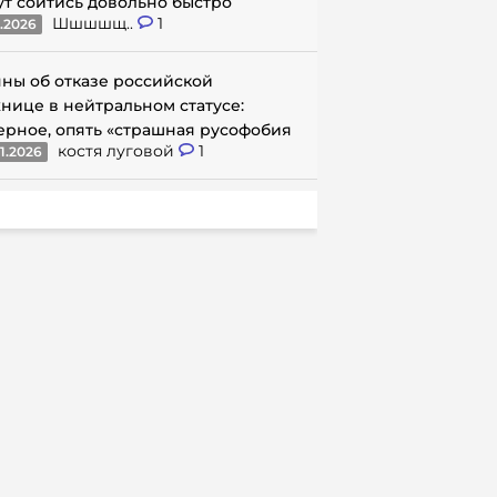
ут сойтись довольно быстро
Шшшшщ..
1
1.2026
ны об отказе российской
нице в нейтральном статусе:
ерное, опять «страшная русофобия
костя луговой
1
1.2026