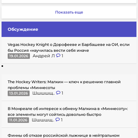
Показать еще
Обсуждение
Vegas Hockey Knight о Дорофееве и Барбашеве на ОИ, если
бы Россия «научилась вести себя иначе
Андрей Л
1
19.01.2026
The Hockey Writers: Малкин — ключ к решению главной
проблемы «Миннесоты
Шшшшщ..
1
13.01.2026
В Монреале об интересе к обмену Малкина в «Миннесоту»:
все элементы могут сойтись довольно быстро
Шшшшщ..
1
11.01.2026
Финны об отказе российской лыжнице в нейтральном