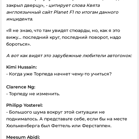
закрыл дверцу»,
- цитирует слова Квята
англоязычный сайт
Planet
F
1 по итогам данного
инцидента.
«Я не знаю, что там увидят стюарды, но, как я это
вижу… последний круг, последний поворот, надо
бороться».
А вот как видят это зарубежные любители автогонок:
Kimi
Hussain:
- Когда уже Торпеда начнет чему-то учиться?
Clarence
Ng:
- Торпеду не изменить.
Philipp
Yosterel:
- Большого шума вокруг этой ситуации не
поднималось. А представьте себе, если бы на месте
Хюлькенберга был Феттель или Ферстаппен.
Meesum
Abidi: