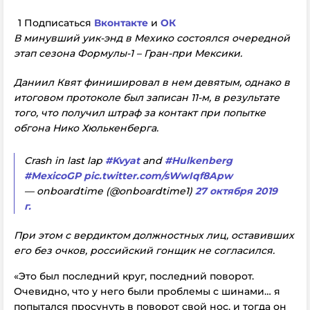
1 Подписаться
Вконтакте
и
ОК
В минувший уик-энд в Мехико состоялся очередной
этап сезона Формулы-1 – Гран-при Мексики.
Даниил Квят финишировал в нем девятым, однако в
итоговом протоколе был записан 11-м, в результате
того, что получил штраф за контакт при попытке
обгона Нико Хюлькенберга.
Crash in last lap
#Kvyat
and
#Hulkenberg
#MexicoGP
pic.twitter.com/sWwIqf8Apw
— onboardtime (@onboardtime1)
27 октября 2019
г.
При этом с вердиктом должностных лиц, оставивших
его без очков, российский гонщик не согласился.
«Это был последний круг, последний поворот.
Очевидно, что у него были проблемы с шинами… я
попытался просунуть в поворот свой нос, и тогда он