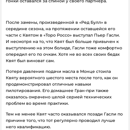
гонки оставался за спиной у своего партнера.
После замены, произведенной в «Ред Булл» в
середине сезона, на протяжении оставшейся его
части с Квятом в «Торо Россо» выступал Пьер Гасли.
И несмотря на то, что Квят был больше привычен к
выступлению на этом болиде, Гасли тоже комфортно
опередил его по очкам. Хотя не во всех своих бедах
Квят был виноват сам.
Потеря давления подачи масла в Монце стоила
Квяту вероятного шестого места после того, как он
продемонстрировал отличные навыки
пилотирования. Его домашнее Гран-при также
оказалось омрачено целой серией технических
проблем во время практики.
Тем не менее Квят часто оказывался позади Гасли по
причине того, что тот регулярно проводил лучше
него квалификацию.