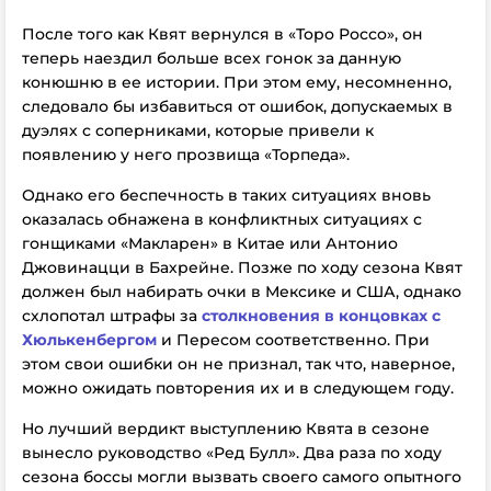
После того как Квят вернулся в «Торо Россо», он
теперь наездил больше всех гонок за данную
конюшню в ее истории. При этом ему, несомненно,
следовало бы избавиться от ошибок, допускаемых в
дуэлях с соперниками, которые привели к
появлению у него прозвища «Торпеда».
Однако его беспечность в таких ситуациях вновь
оказалась обнажена в конфликтных ситуациях с
гонщиками «Макларен» в Китае или Антонио
Джовинацци в Бахрейне. Позже по ходу сезона Квят
должен был набирать очки в Мексике и США, однако
схлопотал штрафы за
столкновения в концовках с
Хюлькенбергом
и Пересом соответственно. При
этом свои ошибки он не признал, так что, наверное,
можно ожидать повторения их и в следующем году.
Но лучший вердикт выступлению Квята в сезоне
вынесло руководство «Ред Булл». Два раза по ходу
сезона боссы могли вызвать своего самого опытного