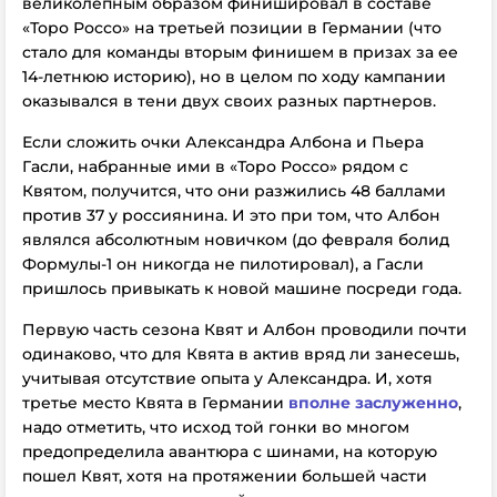
великолепным образом финишировал в составе
«Торо Россо» на третьей позиции в Германии (что
стало для команды вторым финишем в призах за ее
14-летнюю историю), но в целом по ходу кампании
оказывался в тени двух своих разных партнеров.
Если сложить очки Александра Албона и Пьера
Гасли, набранные ими в «Торо Россо» рядом с
Квятом, получится, что они разжились 48 баллами
против 37 у россиянина. И это при том, что Албон
являлся абсолютным новичком (до февраля болид
Формулы-1 он никогда не пилотировал), а Гасли
пришлось привыкать к новой машине посреди года.
Первую часть сезона Квят и Албон проводили почти
одинаково, что для Квята в актив вряд ли занесешь,
учитывая отсутствие опыта у Александра. И, хотя
третье место Квята в Германии
вполне заслуженно
,
надо отметить, что исход той гонки во многом
предопределила авантюра с шинами, на которую
пошел Квят, хотя на протяжении большей части