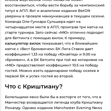
восстановиться, чтобы вести борьбу за чемпионский
титул в АПЛ. Вот и аналитики издания BetON
уверены в провале манкунианцев в текущем сезоне.
Команда Оле-Гуннара Сульшера идет на
четырнадцатом месте в АПЛ, проиграв три матча на
старте турнира. Зато сейчас «МЮ» отлично подходит
для беттинга с помощью вилок. К примеру,
калькулятор вилок
показывает, что в ближайшем
матче с «Вест Бромвичем» БК Лига Ставок дает
коэффициент 1.33 на победу «Юнайтед» и 9.00 на
«Бромвич». А в БК Бетсити при той же котировке на
«МЮ» предоставляют коэффициент 10.5 на победу
гостей. Можно взять ординарами победу хозяев в
первой БК и успех гостей во второй.
Что с Криштиану?
Болельщики явно были бы в восторге от того, что в
Манчестер возвращается легенда клуба Криштиану
Роналду. Однако издание Manchester Evening News