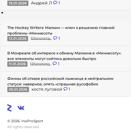
Андрей Л
1
19.01.2026
The Hockey Writers: Малкин — ключ к решению главной
проблемы «Миннесоты
Шшшшщ..
1
13.01.2026
В Монреале об интересе к обмену Малкина в «Миннесоту»:
все элементы могут сойтись довольно быстро
Шшшшщ..
1
11.01.2026
Финны об отказе российской лыжнице в нейтральном
статусе: наверное, опять «страшная русофобия
костя луговой
1
05.01.2026
© 2026. InoProSport
All rights reserved.