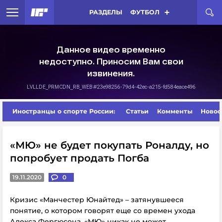
РАЗДЕЛЫ
ФУТБОЛ
Иностранцы о спорте России:
Статьи
Комменты
Новос
«МЮ» не будет покупать Роналду, но
попробует продать Погба
19.11.2020
0
Кризис «Манчестер Юнайтед» – затянувшееся
понятие, о котором говорят еще со времен ухода
Алекса Фергюсона. «МЮ» никак не может