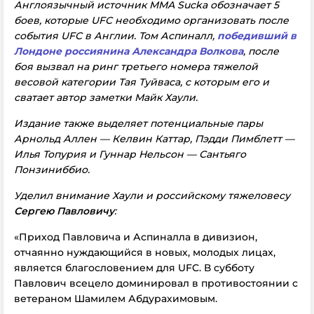
Англоязычный источник MMA Sucka обозначает 5
боев, которые UFC необходимо организовать после
события UFC в Англии. Том Аспиналл,
победивший в
Лондоне россиянина Александра Волкова
, после
боя вызвал на ринг третьего номера тяжелой
весовой категории Тая Туйваса, с которым его и
сватает автор заметки Майк Хаули.
Издание также выделяет потенциальные пары
Арнольд Аллен — Келвин Каттар, Пэдди Пимблетт —
Илья Топурия и Гуннар Нельсон — Сантьяго
Понзиниббио.
Уделил внимание Хаули и российскому тяжеловесу
Сергею Павловичу
:
«Приход Павловича и Аспиналла в дивизион,
отчаянно нуждающийся в новых, молодых лицах,
является благословением для UFC. В субботу
Павлович всецело доминировал в противостоянии с
ветераном Шамилем Абдурахимовым.