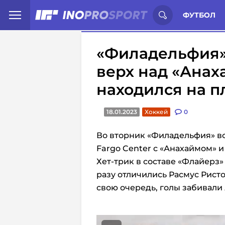
Иностранцы о спорте России:
С
ФУТБОЛ
«Филадельфия» 
верх над «Анах
находился на п
18.01.2023
Хоккей
0
Во вторник «Филадельфия» вс
Fargo Center с «Анахаймом» и
Хет-трик в составе «Флайерз
разу отличились Расмус Ристо
свою очередь, голы забивали