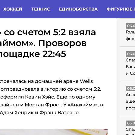
татьи
Комменты
Новости
ХОККЕЙ
ТЕННИС
ЕДИНОБОРСТВА
ФИГУРНОЕ 
ГО
06.
со счетом 5:2 взяла
Гол
фев
аймом». Проворов
лощадке 22:45
06.
Спа
Вас
и С
тречалась на домашней арене Wells
 отпраздновала викторию со счетом 5:2.
06.
Асс
» оформил Кевин Хэйс. Еще по одному
еще
лайнен и Морган Фрост. У «Анахайма», в
рос
 Адам Хенрик и Фрэнк Ватрано.
05.
Спа