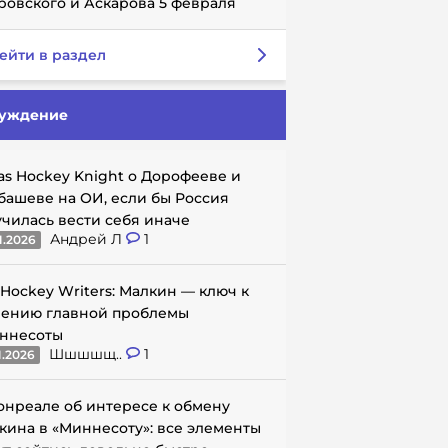
ровского и Аскарова 5 февраля
ейти в раздел
уждение
as Hockey Knight о Дорофееве и
башеве на ОИ, если бы Россия
училась вести себя иначе
Андрей Л
1
1.2026
 Hockey Writers: Малкин — ключ к
ению главной проблемы
ннесоты
Шшшшщ..
1
1.2026
онреале об интересе к обмену
кина в «Миннесоту»: все элементы