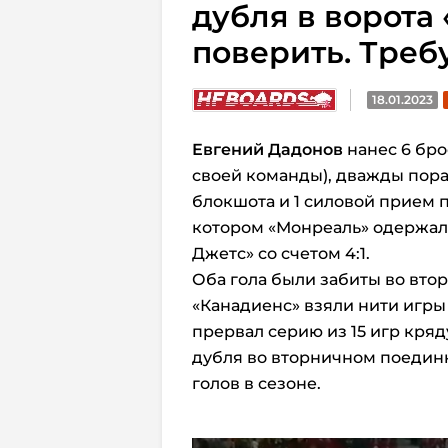
дубля в ворота 
поверить. Треб
18.01.2023
Евгений Дадонов
нанес 6 бро
своей команды), дважды пораз
блокшота и 1 силовой прием п
котором «Монреаль» одержал
Джетс» со счетом 4:1.
Оба гола были забиты во втор
«Канадиенс» взяли нити игры
прервал серию из 15 игр кря
дубля во вторничном поединк
голов в сезоне.