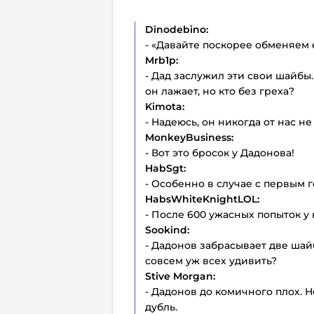
Dinodebino:
- «Давайте поскорее обменяем е
Mrb
1
p:
- Дад заслужил эти свои шайбы.
он лажает, но кто без греха?
Kimota:
- Надеюсь, он никогда от нас не
MonkeyBusiness:
- Вот это бросок у Дадонова!
HabSgt:
- Особенно в случае с первым 
HabsWhiteKnightLOL:
- После 600 ужасных попыток у 
Sookind:
- Дадонов забрасывает две шай
совсем уж всех удивить?
Stive
Morgan:
- Дадонов до комичного плох. 
дубль.