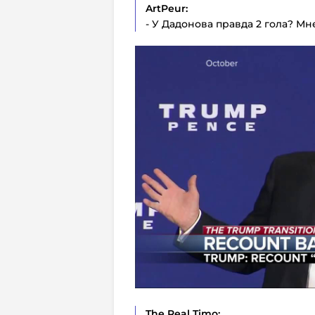
ArtPeur:
- У Дадонова правда 2 гола? Мн
The
Real
Timo: