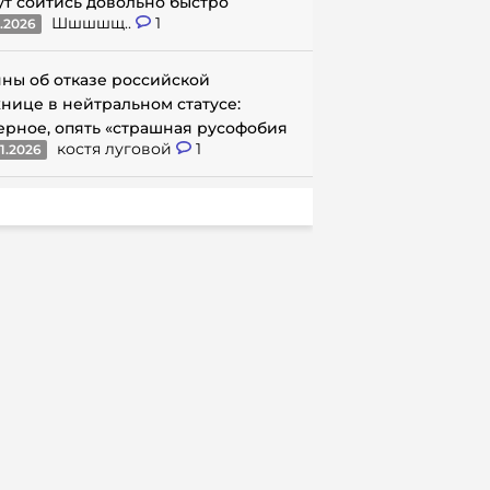
ут сойтись довольно быстро
Шшшшщ..
1
1.2026
ны об отказе российской
нице в нейтральном статусе:
ерное, опять «страшная русофобия
костя луговой
1
1.2026