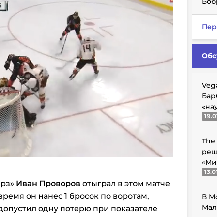
Боб
Пер
Обс
Veg
Бар
«на
19.0
The
реш
«Ми
13.0
ерз»
Иван Проворов
отыграл в этом матче
 время он нанес 1 бросок по воротам,
В М
Мал
допустил одну потерю при показателе