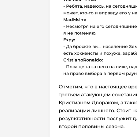
- Ребята, надеюсь, на сегодняш
может, кто-то и вправду его у на
MadMslm:
- Несмотря на его сегодняшние 
я не поменяю.
Expy:
- Да бросьте вы… население Зе
есть хоккеисты и похуже, зара
CristianoRonaldo:
- Пока цена за него на пике, н
на право выбора в первом раун
Отметим, что в настоящее в
третьем атакующем сочетани
Кристианом Двораком, а такж
реализации лишнего. Стоит н
результативности послужит д
второй половины сезона.