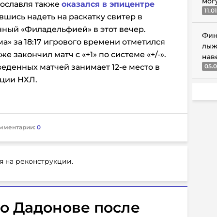
мог
рославля также
оказался в эпицентре
11.0
авшись надеть на раскатку свитер в
ный «Филадельфией» в этот вечер.
Фин
а» за 18:17 игрового времени отметился
лыж
 закончил матч с «+1» по системе «+/-».
нав
еденных матчей занимает 12-е место в
05.0
ции НХЛ.
мментарии:
0
я на реконструкции.
о Дадонове после