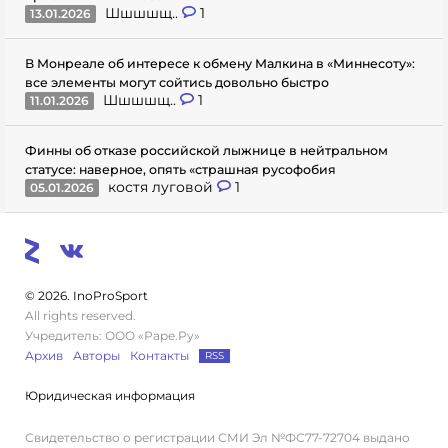
Шшшшщ..
1
13.01.2026
В Монреале об интересе к обмену Малкина в «Миннесоту»:
все элементы могут сойтись довольно быстро
Шшшшщ..
1
11.01.2026
Финны об отказе российской лыжнице в нейтральном
статусе: наверное, опять «страшная русофобия
костя луговой
1
05.01.2026
© 2026. InoProSport
All rights reserved.
Учредитель: ООО «Раре.Ру»
Архив
Авторы
Контакты
RSS
Юридическая информация
Свидетельство о регистрации СМИ Эл №ФС77-72704 выдано