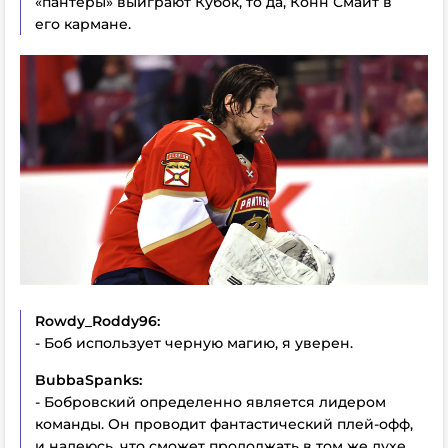
«пантеры» выиграют Кубок, то да, Конн Смайт в
его кармане.
Rowdy_Roddy96:
- Боб использует черную магию, я уверен.
BubbaSpanks:
- Бобровский определенно является лидером
команды. Он проводит фантастический плей-офф,
и надеюсь, что сможет продолжать в том же духе.