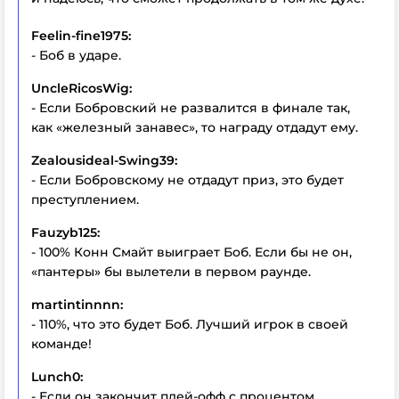
Feelin-fine1975:
- Боб в ударе.
UncleRicosWig:
- Если Бобровский не развалится в финале так,
как «железный занавес», то награду отдадут ему.
Zealousideal-Swing39:
- Если Бобровскому не отдадут приз, это будет
преступлением.
Fauzyb125:
- 100% Конн Смайт выиграет Боб. Если бы не он,
«пантеры» бы вылетели в первом раунде.
martintinnnn:
- 110%, что это будет Боб. Лучший игрок в своей
команде!
Lunch0:
- Если он закончит плей-офф с процентом