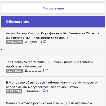
Показать еще
Обсуждение
Vegas Hockey Knight о Дорофееве и Барбашеве на ОИ, если
бы Россия «научилась вести себя иначе
Андрей Л
1
19.01.2026
The Hockey Writers: Малкин — ключ к решению главной
проблемы «Миннесоты
Шшшшщ..
1
13.01.2026
В Монреале об интересе к обмену Малкина в «Миннесоту»:
все элементы могут сойтись довольно быстро
Шшшшщ..
1
11.01.2026
Финны об отказе российской лыжнице в нейтральном