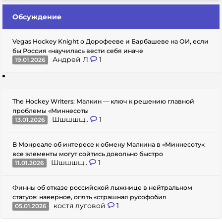
Обсуждение
Vegas Hockey Knight о Дорофееве и Барбашеве на ОИ, если
бы Россия «научилась вести себя иначе
Андрей Л
1
19.01.2026
The Hockey Writers: Малкин — ключ к решению главной
проблемы «Миннесоты
Шшшшщ..
1
13.01.2026
В Монреале об интересе к обмену Малкина в «Миннесоту»:
все элементы могут сойтись довольно быстро
Шшшшщ..
1
11.01.2026
Финны об отказе российской лыжнице в нейтральном
статусе: наверное, опять «страшная русофобия
костя луговой
1
05.01.2026