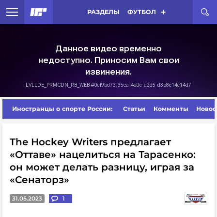
РАЗДЕЛЫ
ФУТБОЛ
Иностранцы о спорте России:
Статьи
Комменты
Новос
The Hockey Writers предлагает
«Оттаве» нацелиться на Тарасенко:
он может делать разницу, играя за
«Сенаторз»
31.05.2023
1