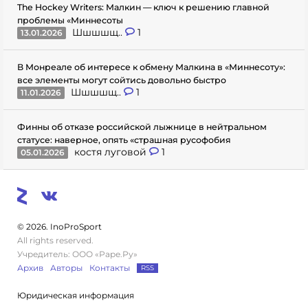
The Hockey Writers: Малкин — ключ к решению главной
проблемы «Миннесоты
Шшшшщ..
1
13.01.2026
В Монреале об интересе к обмену Малкина в «Миннесоту»:
все элементы могут сойтись довольно быстро
Шшшшщ..
1
11.01.2026
Финны об отказе российской лыжнице в нейтральном
статусе: наверное, опять «страшная русофобия
костя луговой
1
05.01.2026
© 2026. InoProSport
All rights reserved.
Учредитель: ООО «Раре.Ру»
Архив
Авторы
Контакты
RSS
Юридическая информация