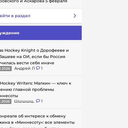
ровского и Аскарова 5 февраля
ейти в раздел
уждение
as Hockey Knight о Дорофееве и
башеве на ОИ, если бы Россия
училась вести себя иначе
Андрей Л
1
1.2026
 Hockey Writers: Малкин — ключ к
ению главной проблемы
ннесоты
Шшшшщ..
1
1.2026
онреале об интересе к обмену
кина в «Миннесоту»: все элементы