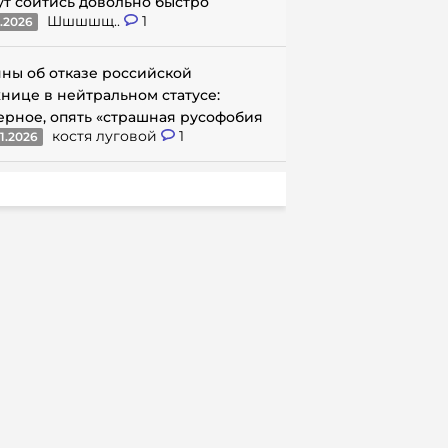
ут сойтись довольно быстро
Шшшшщ..
1
1.2026
ны об отказе российской
нице в нейтральном статусе:
ерное, опять «страшная русофобия
костя луговой
1
1.2026