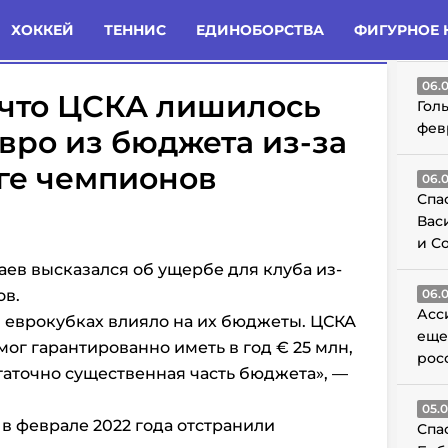
татьи
Комменты
Новости
ХОККЕЙ
ТЕННИС
ЕДИНОБОРСТВА
ФИГУРНОЕ 
ГО
06.
 что ЦСКА лишилось
Гол
фев
вро из бюджета из-за
ге чемпионов
06.
Спа
Вас
и С
ев высказался об ущербе для клуба из-
ов.
06.
Асс
в еврокубках влияло на их бюджеты. ЦСКА
еще
мог гарантированно иметь в год € 25 млн,
рос
остаточно существенная часть бюджета», —
05.
в феврале 2022 года отстранили
Спа