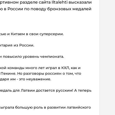
тивном разделе сайта Iltalehti высказали
ю в России по поводу бронзовых медалей
сью и Китаем в свои суперсерии.
нтария из России.
ии повысило уровень чемпионата.
ской команды много лет играл в КХЛ, как и
Пекине. Но разговоры россиян о том, что
даря им - это неуважение.
медаль для Латвии достается русским! А теперь
Л сыграла большую роль в развитии латвийского