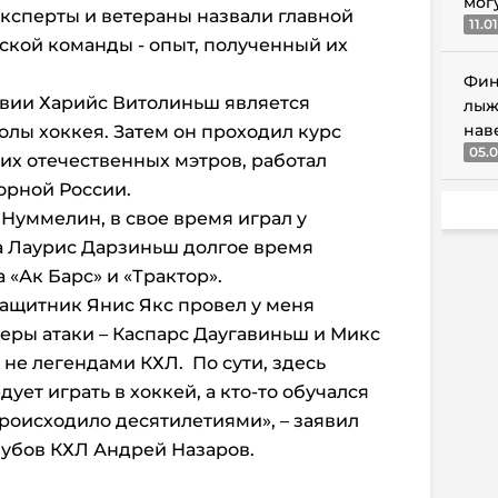
мог
ксперты и ветераны назвали главной
11.0
ской команды - опыт, полученный их
Фин
твии Харийс Витолиньш является
лыж
нав
лы хоккея. Затем он проходил курс
05.0
их отечественных мэтров, работал
орной России.
Нуммелин, в свое время играл у
а Лаурис Дарзиньш долгое время
а «Ак Барс» и «Трактор».
защитник Янис Якс провел у меня
деры атаки – Каспарс Даугавиньш и Микс
 не легендами КХЛ. По сути, здесь
ует играть в хоккей, а кто-то обучался
происходило десятилетиями», – заявил
убов КХЛ Андрей Назаров.