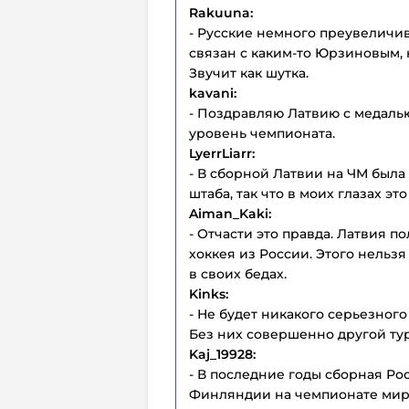
Rakuuna:
- Русские немного преувеличив
связан с каким-то Юрзиновым, 
Звучит как шутка.
kavani:
- Поздравляю Латвию с медалью
уровень чемпионата.
LyerrLiarr:
- В сборной Латвии на ЧМ была 
штаба, так что в моих глазах э
Aiman_Kaki:
- Отчасти это правда. Латвия 
хоккея из России. Этого нельзя
в своих бедах.
Kinks:
- Не будет никакого серьезного
Без них совершенно другой ту
Kaj_19928:
- В последние годы сборная Ро
Финляндии на чемпионате мир