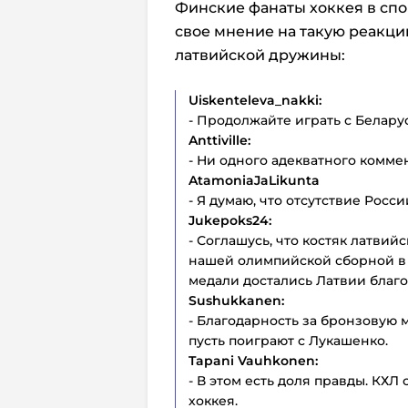
Финские фанаты хоккея в спор
свое мнение на такую реакци
латвийской дружины:
Uiskenteleva_nakki:
- Продолжайте играть с Белару
Anttiville:
- Ни одного адекватного комме
AtamoniaJaLikunta
- Я думаю, что отсутствие Росс
Jukepoks24:
- Соглашусь, что костяк латвий
нашей олимпийской сборной в 
медали достались Латвии благо
Sushukkanen:
- Благодарность за бронзовую 
пусть поиграют с Лукашенко.
Tapani Vauhkonen:
- В этом есть доля правды. КХ
хоккея.