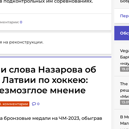
 в подконтрольных им соревнованиях.
Боб
Пер
ментарии:
0
Обс
я на реконструкции.
Veg
Бар
«на
и слова Назарова об
19.0
 Латвии по хоккею:
The
безмозглое мнение
реш
«Ми
13.0
й. комментарии
0
В М
а бронзовые медали на ЧМ-2023, обыграв
Мал