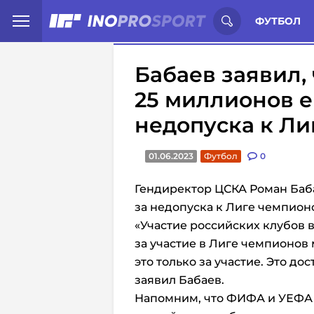
Иностранцы о спорте России:
С
ФУТБОЛ
Бабаев заявил,
25 миллионов е
недопуска к Ли
01.06.2023
Футбол
0
Гендиректор ЦСКА Роман Баба
за недопуска к Лиге чемпион
«Участие российских клубов 
за участие в Лиге чемпионов 
это только за участие. Это д
заявил Бабаев.
Напомним, что ФИФА и УЕФА 