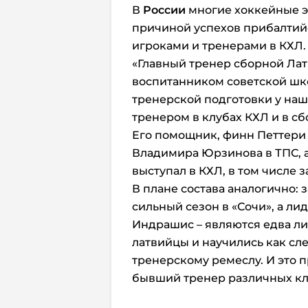
В
России
многие хоккейные э
причиной успехов прибалтий
игроками и тренерами в КХЛ.
«Главный тренер сборной Ла
воспитанником советской шко
тренерской подготовки у наш
тренером в клубах КХЛ и в сб
Его помощник, финн Петтери 
Владимира Юрзинова в ТПС, 
выступал в КХЛ, в том числе з
В плане состава аналогично: 
сильный сезон в «Сочи», а ли
Индрашис – являются едва ли
латвийцы и научились как след
тренерскому ремеслу. И это 
бывший тренер различных кл