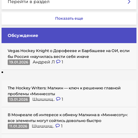
Перейти в раздел
Показать еще
Обсуждение
Vegas Hockey Knight о Дорофееве и Барбашеве на ОИ, если
бы Россия «научилась вести себя иначе
Андрей Л
1
19.01.2026
The Hockey Writers: Малкин — ключ к решению главной
проблемы «Миннесоты
Шшшшщ..
1
13.01.2026
В Монреале об интересе к обмену Малкина в «Миннесоту»:
все элементы могут сойтись довольно быстро
Шшшшщ..
1
11.01.2026