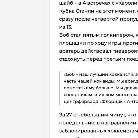
шайб – в 4 встречах с «Кароли
Кубка Стэнли на этот момент,
сразу после четвертой пропу
из 13.
Боб стал пятым голкипером, к
площадки по ходу игры против
вратарь действовал «невероятн
отдохнуть перед третьим пое
«Боб – наш лучший хоккеист в 
часть нашей команды. Мы всег
помогать ему больше. Мы долж
соперникам слишком много шан
центрфорвард «Флориды» Анто
За 27 с небольшим минут, чт
понедельник, в направлении 
заблокированных хоккеистами 