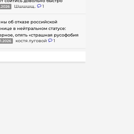
ут сойтись довольно быстро
Шшшшщ..
1
1.2026
ны об отказе российской
нице в нейтральном статусе:
ерное, опять «страшная русофобия
костя луговой
1
1.2026