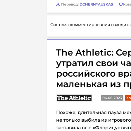
Перевод:
DCHERNYAUSKAS
Ком
Система комментирования находитс
The Athletic: С
утратил свои ча
российского вр
маленькая из 
06.06.2023
Хо
Похоже, длительная пауза ме
не только выбила из игровог
заставила всю «Флориду» выгл