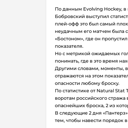
По данным Evolving Hockey, в
Бобровский выступил статист
плей-офф это был самый плох
неудачным его матчем была с
«Бостоном», где он пропусти
показателя.
Но с метрикой ожидаемых голо
понимать, где в это время на
Другими словами, моменты, в
отражаются на этом показател
опасности любому броску.
По статистике от Natural Stat 
воротам российского стража
опаснейших броска, 2 из кото
В следующие 2 дня «Пантерз»
тем, чтобы навести порядок 