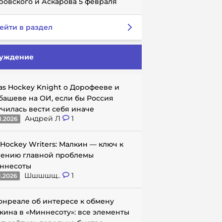
ровского и Аскарова 5 февраля
ейти в раздел
уждение
as Hockey Knight о Дорофееве и
башеве на ОИ, если бы Россия
училась вести себя иначе
Андрей Л
1
1.2026
 Hockey Writers: Малкин — ключ к
ению главной проблемы
ннесоты
Шшшшщ..
1
1.2026
онреале об интересе к обмену
кина в «Миннесоту»: все элементы