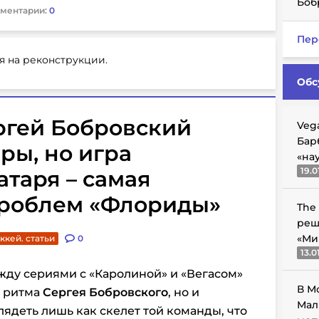
Боб
ментарии:
0
Пер
я на реконструкции.
Обс
ергей Бобровский
Veg
Бар
ры, но игра
«на
19.0
атаря – самая
проблем «Флориды»
The
реш
«Ми
ккей. статьи
0
13.0
жду сериями с «Каролиной» и «Вегасом»
В М
о ритма
Сергея Бобровского
, но и
Мал
ядеть лишь как скелет той команды, что