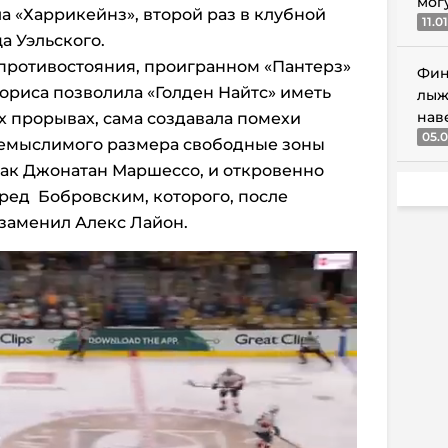
мог
 «Харрикейнз», второй раз в клубной
11.0
а Уэльского.
 противостояния, проигранном «Пантерз»
Фин
Мориса позволила «Голден Найтс» иметь
лыж
нав
х прорывах, сама создавала помехи
05.0
 немыслимого размера свободные зоны
как Джонатан Маршессо, и откровенно
еред Бобровским, которого, после
заменил Алекс Лайон.