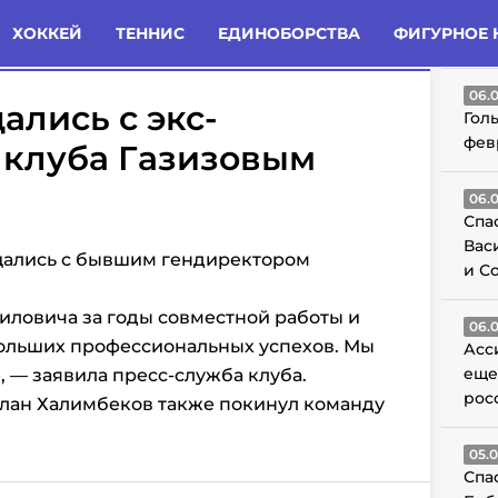
татьи
Комменты
Новости
ХОККЕЙ
ТЕННИС
ЕДИНОБОРСТВА
ФИГУРНОЕ 
ГО
06.
ались с экс-
Гол
фев
 клуба Газизовым
06.
Спа
Вас
щались с бывшим гендиректором
и С
ловича за годы совместной работы и
06.
ольших профессиональных успехов. Мы
Асс
еще
, — заявила пресс-служба клуба.
рос
слан Халимбеков также покинул команду
05.
Спа