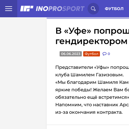
Иностранцы о спорте России:
С
ФУТБОЛ
В «Уфе» попрощ
гендиректором
06.06.2023
Футбол
0
Представители «Уфы» попро
клуба Шамилем Газизовым.
«Мы благодарим Шамиля Ками
яркие победы! Желаем Вам б
обязательно ещё встретимся»
Напомним, что наставник Ар
из-за окончания контракта.