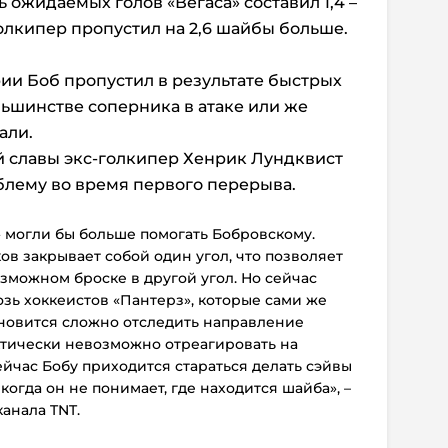
ь ожидаемых голов «Вегаса» составил 1,4 –
олкипер пропустил на 2,6 шайбы больше.
рии Боб пропустил в результате быстрых
ьшинстве соперника в атаке или же
али.
й славы экс-голкипер Хенрик Лундквист
блему во время первого перерыва.
 могли бы больше помогать Бобровскому.
ов закрывает собой один угол, что позволяет
зможном броске в другой угол. Но сейчас
зь хоккеистов «Пантерз», которые сами же
ановится сложно отследить направление
ктически невозможно отреагировать на
ейчас Бобу приходится стараться делать сэйвы
когда он не понимает, где находится шайба», –
анала TNT.