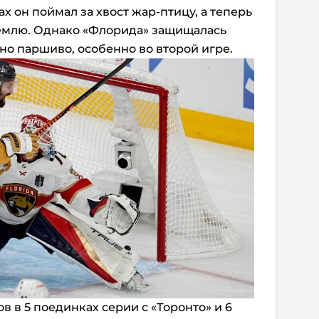
х он поймал за хвост жар-птицу, а теперь
землю. Однако «Флорида» защищалась
но паршиво, особенно во второй игре.
в в 5 поединках серии с «Торонто» и 6