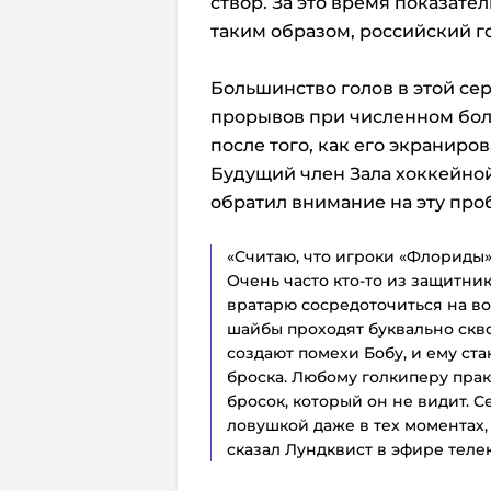
створ. За это время показател
таким образом, российский г
Большинство голов в этой се
прорывов при численном бол
после того, как его экраниров
Будущий член Зала хоккейно
обратил внимание на эту про
«Считаю, что игроки «Флориды»
Очень часто кто-то из защитник
вратарю сосредоточиться на во
шайбы проходят буквально скво
создают помехи Бобу, и ему ст
броска. Любому голкиперу пра
бросок, который он не видит. С
ловушкой даже в тех моментах, 
сказал Лундквист в эфире телек