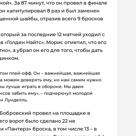
ной». За 87 минут, что он провел в финале
 он капитулировал 8 раз и был заменен
щенной шайбы, отразив всего 9 бросков
оторый за последние 12 матчей уходил с
 «Голден Найтс». Морис отметил, что его
о», а убрал он его для того, чтобы дать
динком.
этом плей-офф. Он – важнейшая, важнейшая
да можем доверять ему, но нам самим нужно
ны лучше играть в обороне. Мы даем
сов забить ему», – подчеркнул молодой
н Лунделль.
о Бобровский провел на площадке в
его ворот было сделано 22 не
«Пантерз» броска, в том числе 13 – в