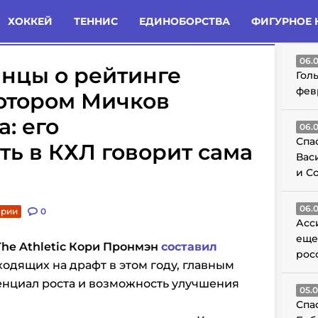
татьи
Комменты
Новости
ХОККЕЙ
ТЕННИС
ЕДИНОБОРСТВА
ФИГУРНОЕ 
ГО
06.
нцы о рейтинге
Гол
фев
котором Мичков
: его
06.
Спа
ть в КХЛ говорит сама
Вас
и С
06.
арии
0
Асс
еще
The Athletic Кори Пронмэн
составил
рос
ходящих на драфт в этом году, главным
енциал роста и возможность улучшения
05.
Спа