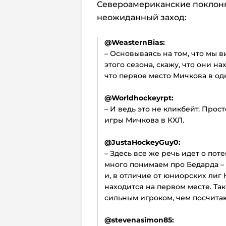
Североамериканские поклонн
неожиданный заход:
@WeasternBias:
– Основываясь на том, что мы 
этого сезона, скажу, что они н
что первое место Мичкова в о
@Worldhockeyrpt:
– И ведь это не кликбейт. Про
игры Мичкова в КХЛ.
@JustaHockeyGuy0:
– Здесь все же речь идет о пот
много понимаем про Бедарда – 
и, в отличие от юниорских лиг
находится на первом месте. Та
сильным игроком, чем посчита
@stevenasimon85: