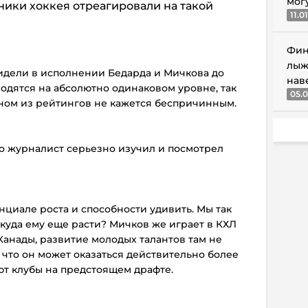
мог
ики хоккея отреагировали на такой
11.0
Фин
лыж
видели в исполнении Бедарда и Мичкова до
нав
аходятся на абсолютно одинаковом уровне, так
05.0
дном из рейтингов не кажется беспричинным.
сто журналист серьезно изучил и посмотрел
енциале роста и способности удивить. Мы так
куда ему еще расти? Мичков же играет в КХЛ
 Канады, развитие молодых талантов там не
к что он может оказаться действительно более
ют клубы на предстоящем драфте.