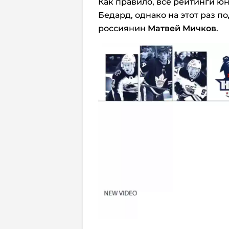
Как правило, все рейтинги ю
Бедард, однако на этот раз п
россиянин
Матвей Мичков
.