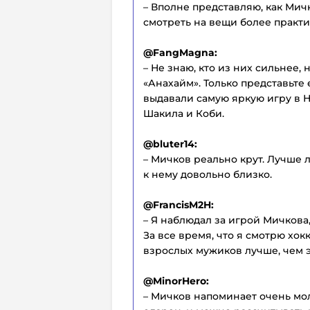
– Вполне представляю, как Мич
смотреть на вещи более практи
@FangMagna:
– Не знаю, кто из них сильнее,
«Анахайм». Только представьте 
выдавали самую яркую игру в Н
Шакила и Коби.
@bluter14:
– Мичков реально крут. Лучше л
к нему довольно близко.
@FrancisM2H:
– Я наблюдал за игрой Мичкова,
За все время, что я смотрю хокк
взрослых мужиков лучше, чем э
@MinorHero:
– Мичков напоминает очень м