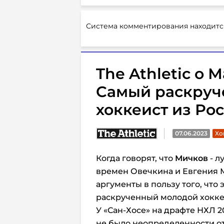
Система комментирования находитс
The Athletic о 
Cамый раскруч
хоккеист из Ро
07.06.2023
Хо
Когда говорят, что
Мичков
- л
времен Овечкина и Евгения 
аргументы в пользу того, что
раскрученный молодой хоккеи
У «Сан-Хосе» на драфте НХЛ 2
не было неопределенности о