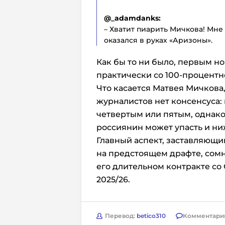
@_adamdanks:
– Хватит пиарить Мичкова! Мне 
оказался в руках «Аризоны».
Как бы то ни было, первым 
практически со 100-процентн
Что касается Матвея Мичкова, 
журналистов нет консенсуса: к
четвертым или пятым, однако
россиянин может упасть и ниж
Главный аспект, заставляющ
на предстоящем драфте, сомн
его длительном контракте со
2025/26.
Перевод:
betico310
Комментари