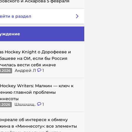
ровского и Аскарова 5 февраля
ейти в раздел
уждение
as Hockey Knight о Дорофееве и
башеве на ОИ, если бы Россия
училась вести себя иначе
Андрей Л
1
1.2026
 Hockey Writers: Малкин — ключ к
ению главной проблемы
ннесоты
Шшшшщ..
1
1.2026
онреале об интересе к обмену
кина в «Миннесоту»: все элементы