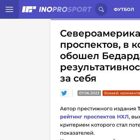
Иностранцы о спорте России:
С
ФУТБОЛ
Североамерика
проспектов, в 
обошел Бедарда
результативнос
за себя
07.06.2023
Хоккей. коммент
Автор престижного издания
рейтинг проспектов НХЛ
, вы
критерием которого стал пот
показателей.