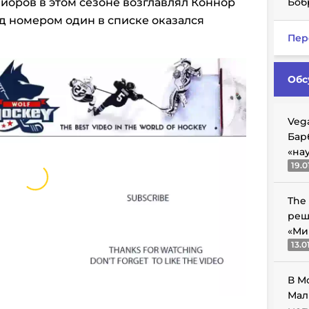
ниоров в этом сезоне возглавлял Коннор
Боб
од номером один в списке оказался
Пер
Обс
Veg
Бар
«на
19.0
The
реш
«Ми
13.0
В М
Мал