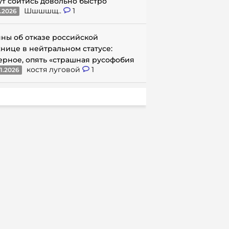
ут сойтись довольно быстро
Шшшшщ..
1
1.2026
ны об отказе российской
нице в нейтральном статусе:
ерное, опять «страшная русофобия
костя луговой
1
1.2026