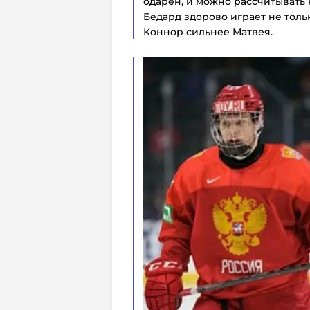
одарен, и можно рассчитывать 
Бедард здорово играет не тольк
Коннор сильнее Матвея.