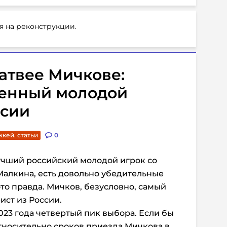
я на реконструкции.
Матвее Мичкове:
енный молодой
ссии
ккей. статьи
0
учший российский молодой игрок со
Малкина, есть довольно убедительные
 это правда. Мичков, безусловно, самый
ст из России.
023 года четвертый пик выбора. Если бы
тносительно сроков приезда Мичкова в