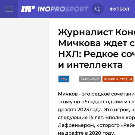
Иностранцы о спорте России:
С
ФУТБОЛ
Журналист Коно
Мичкова ждет с
НХЛ: Редкое со
и интеллекта
13.06.2023
Хоккей. статьи
Мичков
- это редкое сочетан
этому он обладает одним из 
драфта 2023 года. Это игрок,
следующие 15 лет. Вполне ко
Лафреньером, которого «Ре
на драфте в 2020 году.