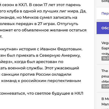
Боб
сезон в КХЛ. В свои 17 лет этот парень
о клуба в одной из лучших лиг мира. Да,
Пер
оманде, но Мичков сумел записать на
 голевых передач в 27 играх. Отпугнуть
Обс
может его объявленное желание остаться
т.
Veg
Бар
 «мутная» история с Иваном Федотовым.
«на
ен был приехать в Северную Америку,
19.0
йерз», когда был арестован по
ать военной службы. Этот ужасающий
The
санкции против России охладили
реш
 команд к российским перспективным
«Ми
13.0
 сомневаться, что светлое будущее в НХЛ
В М
Мал