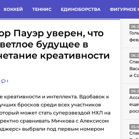
татьи
Комменты
Новости
ХОККЕЙ
ТЕННИС
ЕДИНОБОРСТВА
ФИГУРНОЕ 
ГО
06.
р Пауэр уверен, что
Гол
фев
ветлое будущее в
четание креативности
06.
Спа
Вас
и С
1
06.
ие креативности и интеллекта. Вдобавок к
Асс
еще
лучших бросков среди всех участников
рос
 который может стать суперзвездой НХЛ на
рректно сравнивать Мичкова с Алексисом
05.
йнджерс» выбрали под первым номером
Спа