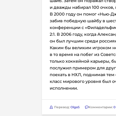
шайб. Затем он поражал створ
и дважды набирал 100 очков, 
В 2000 году он помог «Нью-Д
забив победную шайбу в шес
конференции с «Филадельфие
2:1. В 2006 году, когда Алек
он был лучшим среди россиян
Каким бы великим игроком н
в то время на побег из Советс
только хоккейной карьеры, б
послужил примером для друг
поехать в НХЛ, поднимая тем 
класс мирового уровня был оч
исполнении.
Перевод:
OlgaS
Комментарии:
0