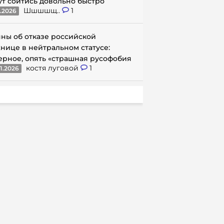
ут сойтись довольно быстро
Шшшшщ..
1
1.2026
ны об отказе российской
нице в нейтральном статусе:
ерное, опять «страшная русофобия
костя луговой
1
1.2026