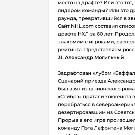
место на драфте? Или это тот,
лидером команды? Или это д
раунда, превратившийся в зв
Сайт NHL.com составил списо
драфте НХЛ за 60 лет. Продол
знакомим с игроками, располо
рейтинга. Представляем росс
31. Александр Могильный
Задрафтован клубом «Баффало 
Сценарий приезда Александра
был взят из шпионского рома
«Сейбрз» прятали хоккеиста 
перебраться в североамерика
дезертировавшим из Советск
Прорыв в его игре произошел 
команду Пэта Лафонтена Мог