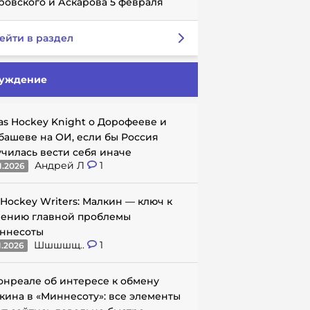
ровского и Аскарова 5 февраля
ейти в раздел
уждение
as Hockey Knight о Дорофееве и
башеве на ОИ, если бы Россия
училась вести себя иначе
Андрей Л
1
1.2026
 Hockey Writers: Малкин — ключ к
ению главной проблемы
ннесоты
Шшшшщ..
1
1.2026
онреале об интересе к обмену
кина в «Миннесоту»: все элементы