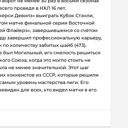
 ворот не менее 30 раз в восьми сезонах
всего проведя в НХЛ 16 лет.
жерси Девилз» выиграть Кубок Стэнли,
том матче финальной серии Восточной
й Флайерз», завершившемся со счётом
сандр завершил профессиональную карьеру,
 по количеству забитых шайб (473).
е был Могильный, его смелость решиться
кого Союза, когда это могло стоить не
ыла не менее значительной. Этот шаг
их хоккеистов из СССР, которые решили
самым уровень мастерства лиги. Его
евиден для всех, кто видел матчи в его