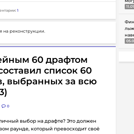
мог
11.0
ентарии:
1
Фин
лыж
я на реконструкции.
нав
05.0
лейным 60 драфтом
составил список 60
, выбранных за всю
3)
0
отличный выбор на драфте? Это должен
вом раунде, который превосходит своё