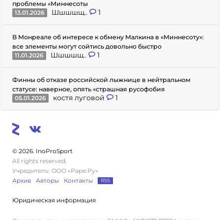
проблемы «Миннесоты
Шшшшщ..
1
13.01.2026
В Монреале об интересе к обмену Малкина в «Миннесоту»:
все элементы могут сойтись довольно быстро
Шшшшщ..
1
11.01.2026
Финны об отказе российской лыжнице в нейтральном
статусе: наверное, опять «страшная русофобия
костя луговой
1
05.01.2026
© 2026. InoProSport
All rights reserved.
Учредитель: ООО «Раре.Ру»
Архив
Авторы
Контакты
RSS
Юридическая информация