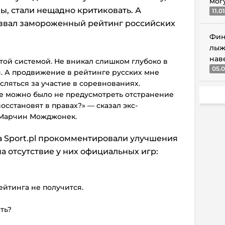
мог
, стали нещадно критиковать. А
11.0
звал замороженный рейтинг российских
Фин
лыж
нав
той системой. Не вникал слишком глубоко в
05.0
я. А продвижение в рейтинге русских мне
ляться за участие в соревнованиях.
ке можно было не предусмотреть отстранение
 восстановят в правах?» — сказал экс-
 Марчин Можджонек.
а Sport.pl прокомментировали улучшения
а отсутствие у них официальных игр:
ейтинга не получится.
ть?