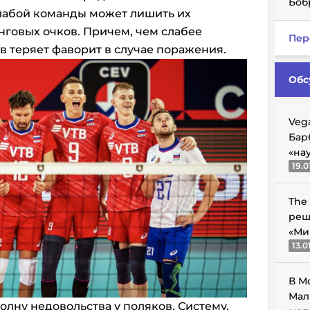
Боб
лабой команды может лишить их
нговых очков. Причем, чем слабее
Пер
в теряет фаворит в случае поражения.
Обс
Veg
Бар
«на
19.0
The
реш
«Ми
13.0
В М
Мал
олну недовольства у поляков. Систему,