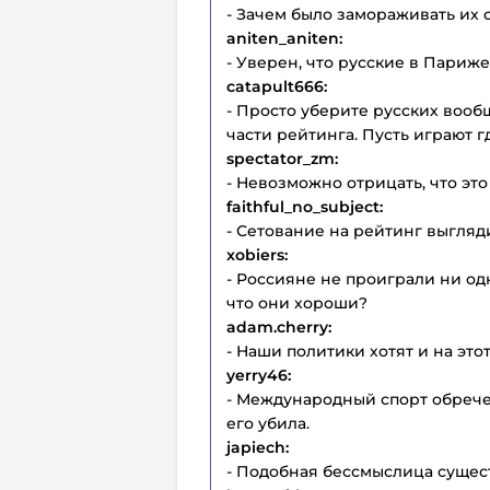
- Зачем было замораживать их 
aniten_aniten:
- Уверен, что русские в Париже
catapult666:
- Просто уберите русских вообщ
части рейтинга. Пусть играют г
spectator_zm:
- Невозможно отрицать, что это
faithful_no_subject:
- Сетование на рейтинг выгляд
xobiers:
- Россияне не проиграли ни одно
что они хороши?
adam.cherry:
- Наши политики хотят и на это
yerry46:
- Международный спорт обрече
его убила.
japiech:
- Подобная бессмыслица сущес