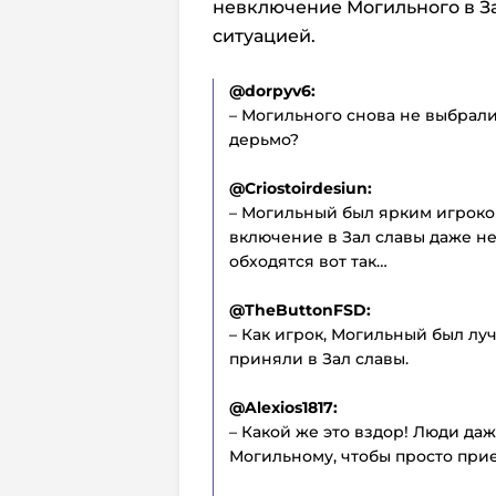
невключение Могильного в З
ситуацией.
@dorpyv6:
– Могильного снова не выбрали 
дерьмо?
@Criostoirdesiun:
– Могильный был ярким игроком
включение в Зал славы даже не
обходятся вот так…
@TheButtonFSD:
– Как игрок, Могильный был лу
приняли в Зал славы.
@Alexios1817:
– Какой же это вздор! Люди да
Могильному, чтобы просто прие