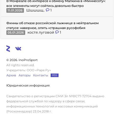
В Монреале об интересе к обмену Малкина в «Миннесоту»:
все элементы могут сойтись довольно быстро
Шшшшщ..
1
11.01.2026
Финны об отказе российской лыжнице в нейтральном
статусе: наверное, опять «страшная русофобия
костя луговой
1
05.01.2026
© 2026. InoProSport
All rights reserved.
Учредитель: ООО «Раре.Ру»
Архив
Авторы
Контакты
RSS
Юридическая информация
Свидетельство о регистрации СМИ Эл №ФС77-72704 выдано
федеральной службой по надзору в сфере связи,
информационных технологий и массовых коммуникаций
(Роскомнадзор) 23.04.2018 г.