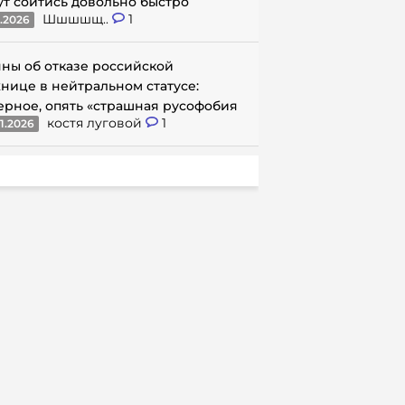
ут сойтись довольно быстро
Шшшшщ..
1
1.2026
ны об отказе российской
нице в нейтральном статусе:
ерное, опять «страшная русофобия
костя луговой
1
1.2026