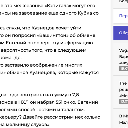
Боб
в это межсезонье «Кэпиталз» могут его
ансы на завоевание еще одного Кубка со
Пер
ь слухи, что Кузнецов хочет уйти.
Обс
о он попросил «Вашингтон» об обмене,
сам Евгений опроверг эту информацию.
 вероятность того, что в следующем
Veg
Бар
 команде.
«на
это заставило воображение многих
19.0
и» обменов Кузнецова, которые кажутся
The
реш
два года контракта на сумму в 7,8
«Ми
13.0
зонов в НХЛ он набрал 551 очко. Евгений
овыми способностями и талантом.
В М
 карьеру? Давайте рассмотрим несколько
Мал
на мельницу слухов».