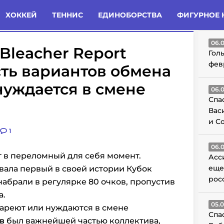
татьи
Комменты
Новости
ХОККЕЙ
ТЕННИС
ЕДИНОБОРСТВА
ФИГУРНОЕ 
ГО
06.
Bleacher Report
Гол
фев
ть вариантов обмена
нуждается в смене
06.
Спа
Вас
и С
1
06.
т в переломный для себя момент.
Асс
еще
евала первый в своей истории Кубок
рос
 набрали в регулярке 80 очков, пропустив
а.
05.
тареют или нуждаются в смене
Спа
в
был важнейшей частью коллектива,