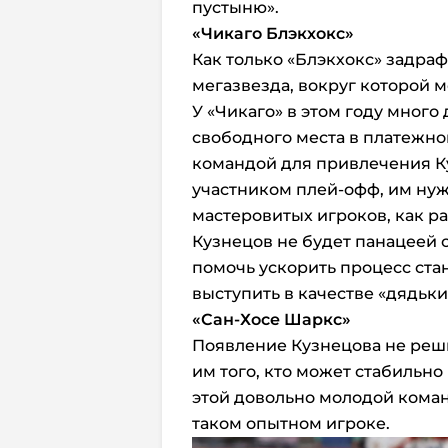
пустыню».
«Чикаго Блэкхокс»
Как только «Блэкхокс» задраф
мегазвезда, вокруг которой 
У «Чикаго» в этом году много 
свободного места в платежно
командой для привлечения Ку
участником плей-офф, им нуж
мастеровитых игроков, как ра
Кузнецов не будет панацеей о
помочь ускорить процесс ст
выступить в качестве «дядьки
«Сан-Хосе Шаркс»
Появление Кузнецова не реши
им того, кто может стабильно
этой довольно молодой кома
таком опытном игроке.