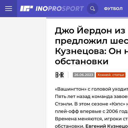
Иностранцы о спорте России:
С
ФУТБОЛ
Джо Йердон из 
предложил шес
Кузнецова: Он 
обстановки
26.06.2023
Хоккей. статьи
«Вашингтон» с головой уходи
Пять лет назад команда заво
Стэнли. В этом сезоне «Кэпс»
плей-офф впервые с 2006 год
Времена меняются, игроки с
обстановки.
Евгений Кузнецо