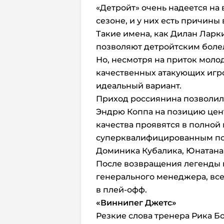
«Детройт» очень надеется на
сезоне, и у них есть причины 
Такие имена, как Дилан Ларк
позволяют детройтским боле
Но, несмотря на приток молод
качественных атакующих игрок
идеальный вариант.
Приход россиянина позволил
Эндрю Коппа на позицию цент
качества проявятся в полной 
суперквалифицированным пом
Доминика Кубалика, Юнатана
После возвращения легенды к
генерального менеджера, все
в плей-офф.
«Виннипег Джетс»
Резкие слова тренера Рика Б