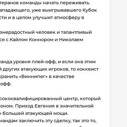
етеранов команды начать переживать.
ападающего, уже выигрывавшего Кубок
сти и в целом улучшит атмосферу в
изнерадостный человек и талантливый
тся с Кайлом Коннором и Николаем
манда уровня плей-офф, и если она этим
й других атакующих игроков, то хоккеист
хранить «Виннипег» в качестве
-офф.
ысококвалифицированный центр, который
оном. Приход Евгения в значительной
» большей атакующей мощи.
андам заключить эту сделку, так это то,