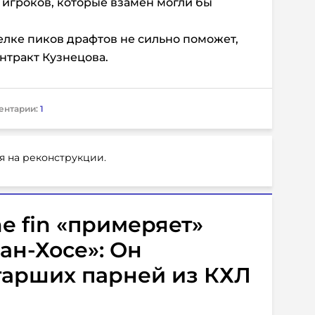
о игроков, которые взамен могли бы
елке пиков драфтов не сильно поможет,
нтракт Кузнецова.
ентарии:
1
я на реконструкции.
e fin «примеряет»
ан-Хосе»: Он
тарших парней из КХЛ