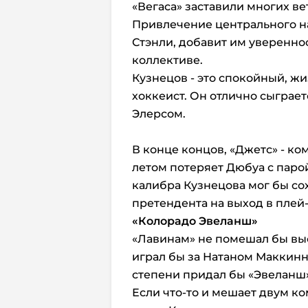
«Вегаса» заставили многих в
Привлечение центрального н
Стэнли, добавит им уверенно
коллективе.
Кузнецов - это спокойный, ж
хоккеист. Он отлично сыграе
Элерсом.
В конце концов, «Джетс» - ко
летом потеряет Дюбуа с паро
калибра Кузнецова мог бы со
претендента на выход в плей
«Колорадо Эвеланш»
«Лавинам» не помешал бы в
играл бы за Натаном Маккинн
степени придал бы «Эвеланш
Если что-то и мешает двум ком