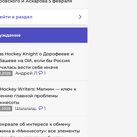
ровского и Аскарова 5 февраля
ейти в раздел
уждение
as Hockey Knight о Дорофееве и
башеве на ОИ, если бы Россия
училась вести себя иначе
Андрей Л
1
1.2026
 Hockey Writers: Малкин — ключ к
ению главной проблемы
ннесоты
Шшшшщ..
1
1.2026
онреале об интересе к обмену
кина в «Миннесоту»: все элементы