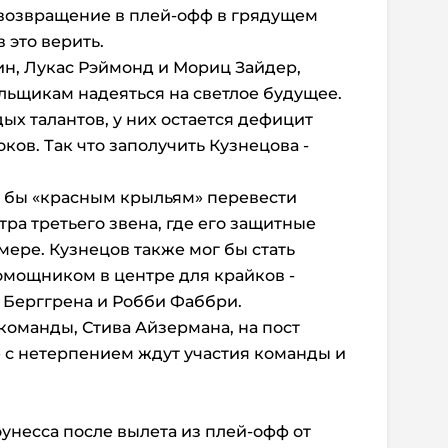
 возвращение в плей-офф в грядущем
в это верить.
ин, Лукас Рэймонд и Мориц Зайдер,
льщикам надеяться на светлое будущее.
ых талантов, у них остается дефицит
ов. Так что заполучить Кузнецова -
 бы «красным крыльям» перевести
ра третьего звена, где его защитные
мере. Кузнецов также мог бы стать
ощником в центре для крайков -
 Берггрена и Робби Фаббри.
оманды, Стива Айзермана, на пост
 с нетерпением ждут участия команды и
оунесса после вылета из плей-офф от