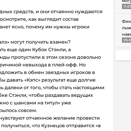
мог
11.0
одных средств, и они отчаянно нуждаются
осмотрите, как выглядит состав
Фин
танет ясно, почему им нужны игроки
лыж
нав
05.0
алз» могут получить взамен?
ть еще один Кубок Стэнли, а
нды пропустили в этом сезоне довольно
 причиной невыхода в плей-офф. Но
редложить в обмен звездных игроков в
бы давать «Кэпс» результат еще долгие
ь далеки от того, чтобы стать настоящими
бке Стэнли, чтобы раздавать ведущих
окно с шансами на титул» уже
рылось совсем.
очувствуют отчаянное желание провести
получиться, что Кузнецов отправится «в