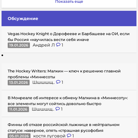
Показать еще
Обсуждение
Vegas Hockey Knight о Дорофееве и Барбашеве на ОИ, если
бы Россия «научилась вести себя иначе
Андрей Л
1
19.01.2026
The Hockey Writers: Малкин — ключ к решению главной
проблемы «Миннесоты
Шшшшщ..
1
13.01.2026
В Монреале об интересе к обмену Малкина в «Миннесоту»:
все элементы могут сойтись довольно быстро
Шшшшщ..
1
11.01.2026
Финны об отказе российской лыжнице в нейтральном
статусе: наверное, опять «страшная русофобия
костя луговой
1
05.01.2026