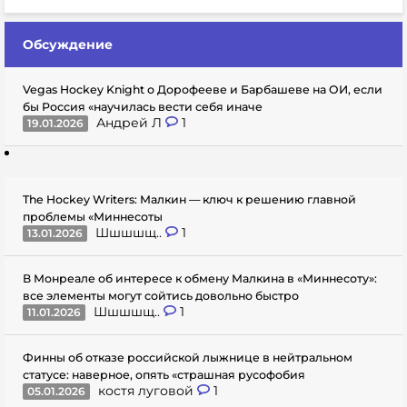
Обсуждение
Vegas Hockey Knight о Дорофееве и Барбашеве на ОИ, если
бы Россия «научилась вести себя иначе
Андрей Л
1
19.01.2026
The Hockey Writers: Малкин — ключ к решению главной
проблемы «Миннесоты
Шшшшщ..
1
13.01.2026
В Монреале об интересе к обмену Малкина в «Миннесоту»:
все элементы могут сойтись довольно быстро
Шшшшщ..
1
11.01.2026
Финны об отказе российской лыжнице в нейтральном
статусе: наверное, опять «страшная русофобия
костя луговой
1
05.01.2026