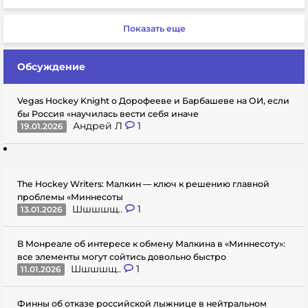
Показать еще
Обсуждение
Vegas Hockey Knight о Дорофееве и Барбашеве на ОИ, если
бы Россия «научилась вести себя иначе
Андрей Л
1
19.01.2026
The Hockey Writers: Малкин — ключ к решению главной
проблемы «Миннесоты
Шшшшщ..
1
13.01.2026
В Монреале об интересе к обмену Малкина в «Миннесоту»:
все элементы могут сойтись довольно быстро
Шшшшщ..
1
11.01.2026
Финны об отказе российской лыжнице в нейтральном