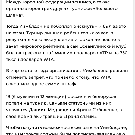
Международной федерации тенниса, а также
организаторов трех других турниров «Большого
шлема».
Тогда Уимблдон не побоялся рискнуть – и был за это
наказан. Турнир лишили рейтинговых очков, в
результате чего выступление игроков не пошло в
зачет мирового рейтинга, а сам Всеанглийский клуб
был оштрафован на 1 миллион долларов ATP и на 750
тысяч долларов WTA.
В марте этого года организаторы Уимблдона решили
отменить запрет, что привело к тому, что WTA
сократила вдвое сумму штрафа.
18 (6 мужчин и 12 женщин) россиян и белорусов
попали на турнир. Самыми статусными из них
являются
Даниил Медведев
и Арина Соболенко, в
свое время выигравшие «Гранд слэмы».
Чтобы получить возможность сыграть на Уимблдоне,
эти 18 игроков должны были подписать заявление о