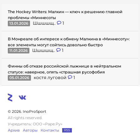
The Hockey Writers: Малкин — ключ к решению главной
проблемы «Миннесоты
Шшшшщ..
1
13.01.2026
В Монреале об интересе к обмену Малкина в «Миннесоту»:
все элементы могут сойтись довольно быстро
Шшшшщ..
1
11.01.2026
Финны об отказе российской лыжнице в нейтральном
статусе: наверное, опять «страшная русофобия
костя луговой
1
05.01.2026
© 2026. InoProSport
All rights reserved.
Учредитель: ООО «Раре.Ру»
Архив
Авторы
Контакты
RSS