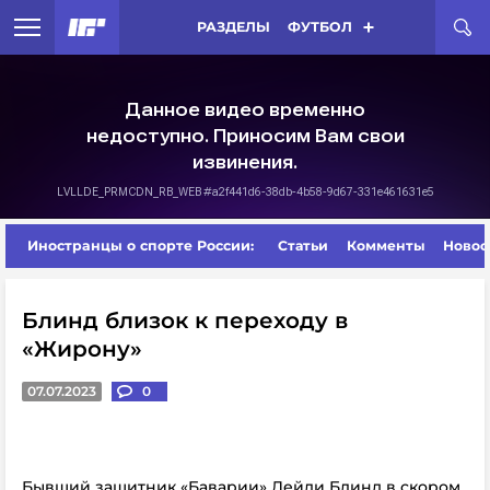
РАЗДЕЛЫ
ФУТБОЛ
Иностранцы о спорте России:
Статьи
Комменты
Новос
Блинд близок к переходу в
«Жирону»
07.07.2023
0
Бывший защитник «Баварии» Дейли Блинд в скором