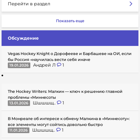
Перейти в раздел
Показать еще
Обсуждение
Vegas Hockey Knight о Дорофееве и Барбашеве на ОИ, если
бы Россия «научилась вести себя иначе
Андрей Л
1
19.01.2026
The Hockey Writers: Малкин — ключ к решению главной
проблемы «Миннесоты
Шшшшщ..
1
13.01.2026
В Монреале об интересе к обмену Малкина в «Миннесоту»:
все элементы могут сойтись довольно быстро
Шшшшщ..
1
11.01.2026