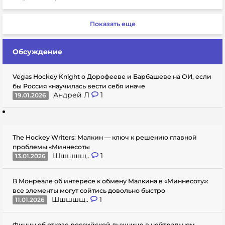
Показать еще
Обсуждение
Vegas Hockey Knight о Дорофееве и Барбашеве на ОИ, если
бы Россия «научилась вести себя иначе
Андрей Л
1
19.01.2026
The Hockey Writers: Малкин — ключ к решению главной
проблемы «Миннесоты
Шшшшщ..
1
13.01.2026
В Монреале об интересе к обмену Малкина в «Миннесоту»:
все элементы могут сойтись довольно быстро
Шшшшщ..
1
11.01.2026
Финны об отказе российской лыжнице в нейтральном