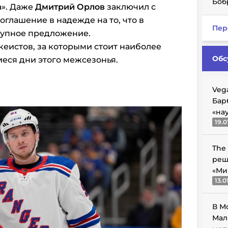
Боб
а». Даже
Дмитрий Орлов
заключил с
глашение в надежде на то, что в
Пер
рупное предложение.
кеистов, за которыми стоит наиболее
Обс
иеся дни этого межсезонья.
Veg
Бар
«на
19.0
The
реш
«Ми
13.0
В М
Мал