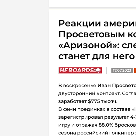
Реакции амери
Просветовым ко
«Аризоной»: с
станет для не
17.07.2023
В воскресенье
Иван Просвет
двусторонний контракт. Согла
заработает $775 тысяч.
В семи поединках в составе 
зарегистрировал результат 4-
игру и отражая 88.0% броско
сезона российский голкипер 