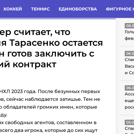
татьи
Комменты
Новости
ХОККЕЙ
ТЕННИС
ЕДИНОБОРСТВА
ФИГУРНОЕ 
ГО
06.
 считает, что
Гол
фев
я Тарасенко остается
н готов заключить с
06.
Спа
ий контракт
Вас
и С
06.
НХЛ 2023 года. После безумных первых
Асс
в, сейчас наблюдается затишье. Тем не
еще
о обладателей громких имен, которые
рос
ду.
х свободных агентов, составленном в
05.
Спа
всего два игрока, которые до сих ищут