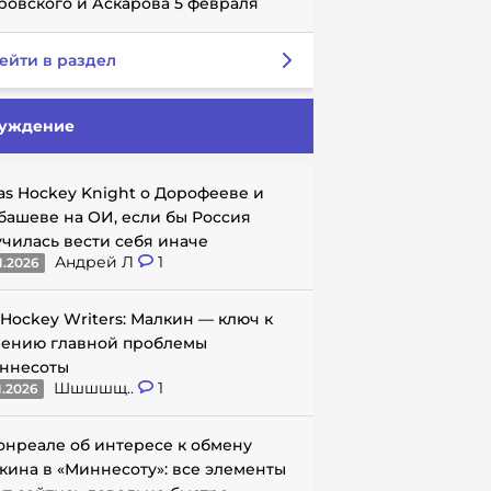
ровского и Аскарова 5 февраля
ейти в раздел
уждение
as Hockey Knight о Дорофееве и
башеве на ОИ, если бы Россия
училась вести себя иначе
Андрей Л
1
1.2026
 Hockey Writers: Малкин — ключ к
ению главной проблемы
ннесоты
Шшшшщ..
1
1.2026
онреале об интересе к обмену
кина в «Миннесоту»: все элементы