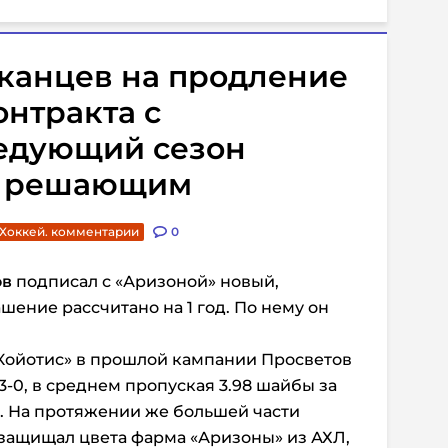
канцев на продление
нтракта с
ледующий сезон
го решающим
Хоккей. комментарии
0
ов
подписал с «Аризоной» новый,
шение рассчитано на 1 год. По нему он
«Койотис» в прошлой кампании Просветов
3-0, в среднем пропуская 3.98 шайбы за
в. На протяжении же большей части
защищал цвета фарма «Аризоны» из АХЛ,