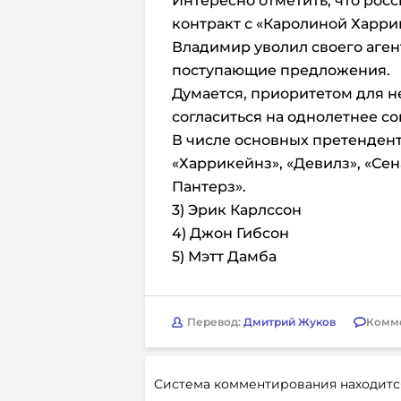
Интересно отметить, что рос
контракт с «Каролиной Харри
Владимир уволил своего аген
поступающие предложения.
Думается, приоритетом для не
согласиться на однолетнее с
В числе основных претенденто
«Харрикейнз», «Девилз», «Се
Пантерз».
3) Эрик Карлссон
4) Джон Гибсон
5) Мэтт Дамба
Перевод:
Дмитрий Жуков
Комм
Система комментирования находитс