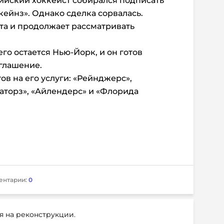
сийский хоккеист собирался подписать
кейнз». Однако сделка сорвалась.
та и продолжает рассматривать
го остается Нью-Йорк, и он готов
оглашение.
в на его услуги: «Рейнджерс»,
наторз», «Айлендерс» и «Флорида
ентарии:
0
я на реконструкции.