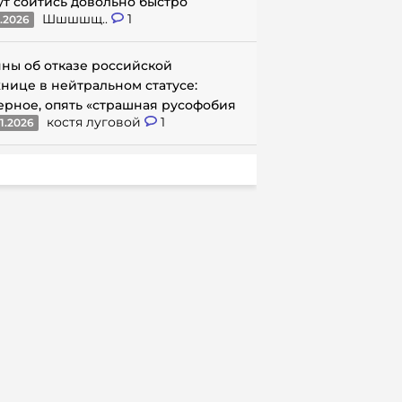
ут сойтись довольно быстро
Шшшшщ..
1
1.2026
ны об отказе российской
нице в нейтральном статусе:
ерное, опять «страшная русофобия
костя луговой
1
1.2026