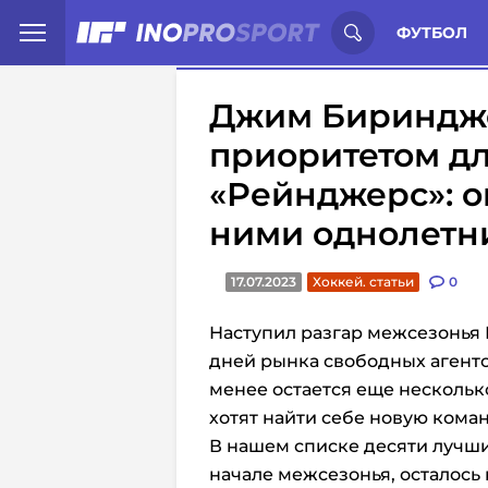
Иностранцы о спорте России:
С
ФУТБОЛ
Джим Биринджер
приоритетом дл
«Рейнджерс»: о
ними однолетн
17.07.2023
Хоккей. статьи
0
Наступил разгар межсезонья 
дней рынка свободных агенто
менее остается еще нескольк
хотят найти себе новую коман
В нашем списке десяти лучши
начале межсезонья, осталось 