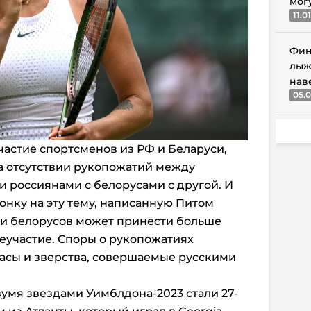
мог
11.0
Фин
лыж
нав
05.0
участие спортсменов из РФ и Беларуси,
а отсутствии рукопожатий между
и россиянами с белорусами с другой. И
онку на эту тему, написанную Питом
 и белорусов может принести больше
еучастие. Споры о рукопожатиях
асы и зверства, совершаемые русскими
двумя звездами Уимблдона-2023 стали 27-