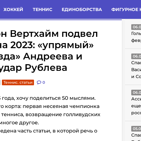
татьи
Комменты
Новости
ХОККЕЙ
ТЕННИС
ЕДИНОБОРСТВА
ФИГУРНОЕ 
ГО
06.
н Вертхайм подвел
Гол
фев
а 2023: «упрямый»
зда» Андреева и
06.
Спа
удар Рублева
Вас
и С
Теннис. статьи
0
06.
 года, хочу поделиться 50 мыслями.
Асс
еще
о корта: первая несеяная чемпионка
рос
 тенниса, возвращение голливудских
многое другое.
05.
дена часть статьи, в которой речь о
Спа