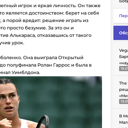
Боб
лепный игрок и яркая личность. Он также
о является достоинством: берет на себя
Пер
, а порой вредит: решение играть из
то просто безумие. За это он и
Обс
ив Алькараса, отказавшись от такого
учив урок.
Veg
Бар
оболенко. Она выиграла Открытый
«на
до полуфинала Ролан Гаррос и была в
19.0
финал Уимблдона.
The
реш
«Ми
13.0
В М
Мал