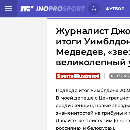
Иностранцы о спорте России:
С
ФУТБОЛ
Журналист Джо
итоги Уимблдон
Медведев, «зве
великолепный 
18.07.2023
Подводя итог Уимблдона 2023
В моей депеше с Центральног
среди женщин, новые звезды
знаменитостей на трибуны и 
Давайте же приступим (переве
россиянах и белорусах).