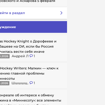
ровского и Аскарова 5 февраля
ейти в раздел
уждение
as Hockey Knight о Дорофееве и
башеве на ОИ, если бы Россия
училась вести себя иначе
Андрей Л
1
1.2026
 Hockey Writers: Малкин — ключ к
ению главной проблемы
ннесоты
Шшшшщ..
1
1.2026
онреале об интересе к обмену
кина в «Миннесоту»: все элементы