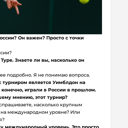
оссии? Он важен? Просто с точки
ссии?
 Туре. Знаете ли вы, насколько он
лее подробно. Я не понимаю вопроса.
с турниром является Уимблдон на
конечно, играли в России в прошлом.
шему мнению, этот турнир?
ы спрашиваете, насколько крупным
 на международном уровне? Или
я?
иду международный уровень. Это просто