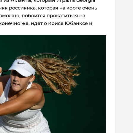
 из Атланты, который играл в Georgia
тняя россиянка, которая на корте очень
озможно, побоится прокатиться на
, конечно же, идет о Крисе Юбэнксе и