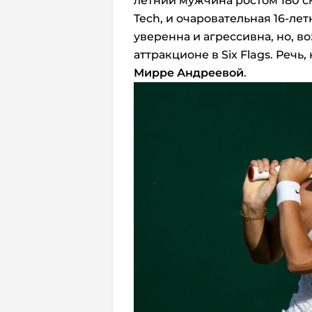
летний мужчина ростом 180 см
Tech, и очаровательная 16-ле
уверенна и агрессивна, но, в
аттракционе в Six Flags. Речь
Мирре Андреевой
.