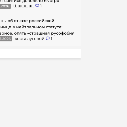
ут сойтись довольно быстро
Шшшшщ..
1
1.2026
ны об отказе российской
нице в нейтральном статусе:
ерное, опять «страшная русофобия
костя луговой
1
1.2026