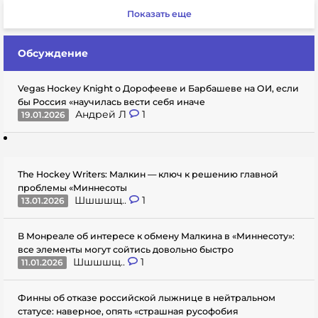
Показать еще
Обсуждение
Vegas Hockey Knight о Дорофееве и Барбашеве на ОИ, если
бы Россия «научилась вести себя иначе
Андрей Л
1
19.01.2026
The Hockey Writers: Малкин — ключ к решению главной
проблемы «Миннесоты
Шшшшщ..
1
13.01.2026
В Монреале об интересе к обмену Малкина в «Миннесоту»:
все элементы могут сойтись довольно быстро
Шшшшщ..
1
11.01.2026
Финны об отказе российской лыжнице в нейтральном
статусе: наверное, опять «страшная русофобия