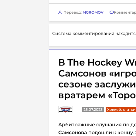
Перевод:
MGROMOV
Комментар
Система комментирования находитс
В The Hockey Wr
Самсонов «игр
сезоне заслужи
вратарем «Торо
25.07.2023
Хоккей. статьи
Арбитражные слушания по де
Самсонова
подошли к концу.