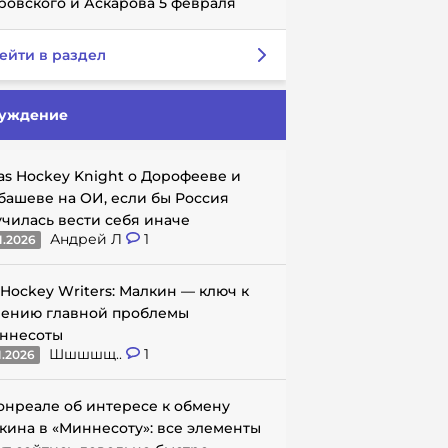
ровского и Аскарова 5 февраля
ейти в раздел
уждение
as Hockey Knight о Дорофееве и
башеве на ОИ, если бы Россия
училась вести себя иначе
Андрей Л
1
1.2026
 Hockey Writers: Малкин — ключ к
ению главной проблемы
ннесоты
Шшшшщ..
1
1.2026
онреале об интересе к обмену
кина в «Миннесоту»: все элементы