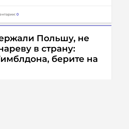
ентарии:
0
ержали Польшу, не
ареву в страну:
имблдона, берите на
 комментарии
4
 Звонарева
не смогла въехать в Польшу
50 в Варшаве.
прилетела в польскую столицу из
Францией, но ее не пропустили местные
явило, что россиянка находится в