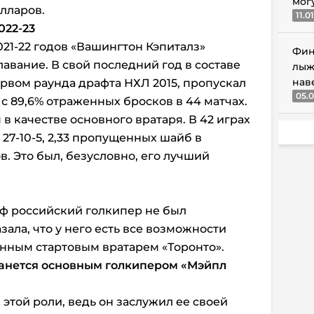
мог
олларов.
11.0
022-23
21-22 годов «Вашингтон Кэпиталз»
Фин
авание. В свой последний год в составе
лыж
нав
ервом раунда драфта НХЛ 2015, пропускал
05.0
 с 89,6% отраженных бросков в 44 матчах.
 в качестве основного вратаря. В 42 играх
27-10-5, 2,33 пропущенных шайб в
в. Это был, безусловно, его лучший
офф российский голкипер не был
зала, что у него есть все возможности
енным стартовым вратарем «Торонто».
танется основным голкипером
«Мэйпл
 этой роли, ведь он заслужил ее своей