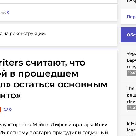
Боб
ии:
0
Пер
я на реконструкции.
Обс
Veg
iters считают, что
Бар
«на
ой в прошедшем
19.0
л» остаться основным
The
нто»
реш
«Ми
13.0
0
В М
лу «Торонто Мэйпл Лифс» и вратаря
Ильи
Мал
 26-летнему вратарю присудили годичный