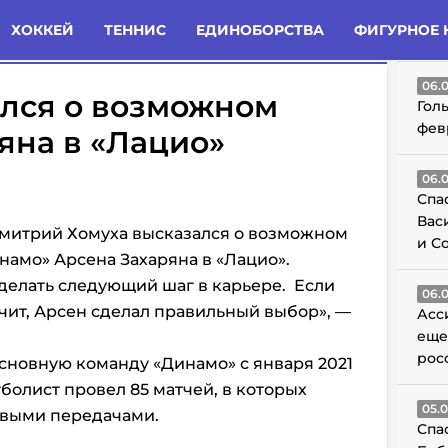
татьи
Комменты
Новости
ХОККЕЙ
ТЕННИС
ЕДИНОБОРСТВА
ФИГУРНОЕ 
ГО
06.
ался о возможном
Гол
фев
яна в «Лацио»
06.
Спа
Вас
митрий Хомуха высказался о возможном
и С
амо» Арсена Захаряна в «Лацио».
 делать следующий шаг в карьере. Если
06.
ачит, Арсен сделал правильный выбор», —
Асс
еще
рос
 основную команду
«Динамо» с января 2021
тболист провел 85 матчей, в которых
05.
левыми передачами.
Спа