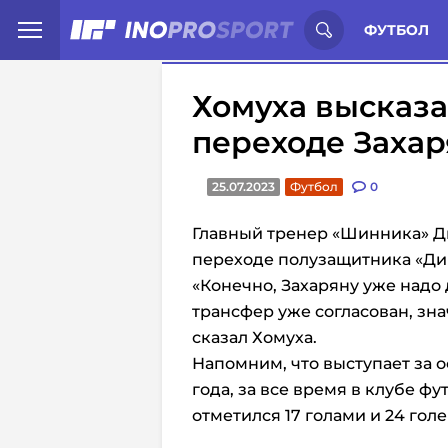
Иностранцы о спорте России:
С
ФУТБОЛ
Хомуха высказ
переходе Захар
25.07.2023
Футбол
0
Главный тренер «Шинника» Д
переходе полузащитника «Дин
«Конечно, Захаряну уже надо
трансфер уже согласован, зн
сказал Хомуха.
Напомним, что выступает за
года, за все время в клубе фу
отметился 17 голами и 24 го