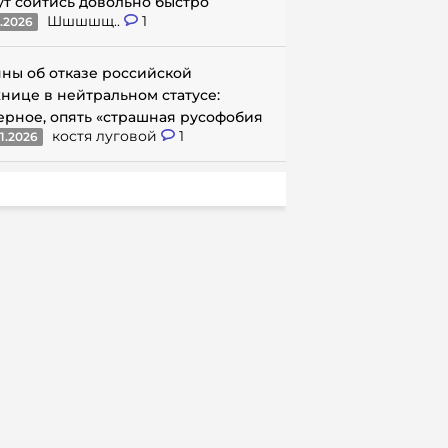
ут сойтись довольно быстро
Шшшшщ..
1
1.2026
ны об отказе российской
нице в нейтральном статусе:
ерное, опять «страшная русофобия
костя луговой
1
1.2026