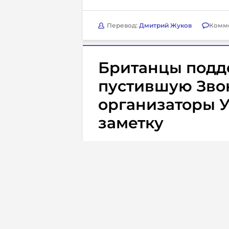
Перевод:
Дмитрий Жуков
Комм
Британцы подд
пустившую Звон
организаторы У
заметку
25.07.2023
Теннис.
Российская теннисистка
Вера
для участия на турнире WTA 2
В конце прошлой недели она 
Белграда по визе, выданной 
пограничники. МВД Польши за