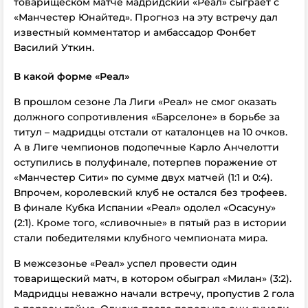
товарищеском матче мадридский «Реал» сыграет с
«Манчестер Юнайтед». Прогноз на эту встречу дал
известный комментатор и амбассадор Фонбет
Василий Уткин.
В какой форме «Реал»
В прошлом сезоне Ла Лиги «Реал» не смог оказать
должного сопротивления «Барселоне» в борьбе за
титул – мадридцы отстали от каталонцев на 10 очков.
А в Лиге чемпионов подопечные Карло Анчелотти
оступились в полуфинале, потерпев поражение от
«Манчестер Сити» по сумме двух матчей (1:1 и 0:4).
Впрочем, королевский клуб не остался без трофеев.
В финале Кубка Испании «Реал» одолел «Осасуну»
(2:1). Кроме того, «сливочные» в пятый раз в истории
стали победителями клубного чемпионата мира.
В межсезонье «Реал» успел провести один
товарищеский матч, в котором обыграл «Милан» (3:2).
Мадридцы неважно начали встречу, пропустив 2 гола