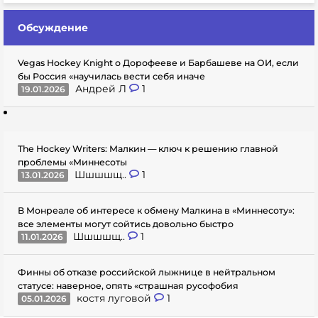
Обсуждение
Vegas Hockey Knight о Дорофееве и Барбашеве на ОИ, если
бы Россия «научилась вести себя иначе
Андрей Л
1
19.01.2026
The Hockey Writers: Малкин — ключ к решению главной
проблемы «Миннесоты
Шшшшщ..
1
13.01.2026
В Монреале об интересе к обмену Малкина в «Миннесоту»:
все элементы могут сойтись довольно быстро
Шшшшщ..
1
11.01.2026
Финны об отказе российской лыжнице в нейтральном
статусе: наверное, опять «страшная русофобия
костя луговой
1
05.01.2026