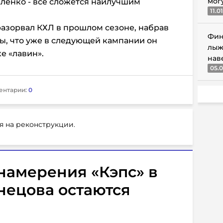
мог
ленко - все сложется наилучшим
11.0
разорвал КХЛ в прошлом сезоне, набрав
Фин
нсы, что уже в следующей кампании он
лыж
е «лавин».
нав
05.0
ентарии:
0
я на реконструкции.
 намерения «Кэпс» в
нецова остаются