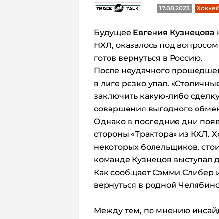
17.08.2023
Хоккей
Будущее
Евгения Кузнецова
н
НХЛ, оказалось под вопросом п
готов вернуться в Россию.
После неудачного прошедшег
в лиге резко упал. «Столичн
заключить какую-либо сделку
совершения выгодного обмен
Однако в последние дни появ
стороны «Трактора» из КХЛ. Х
некоторых болельщиков, стои
команде Кузнецов выступал д
Как сообщает Сэмми Слибер из
вернуться в родной Челябинс
Между тем, по мнению инсай