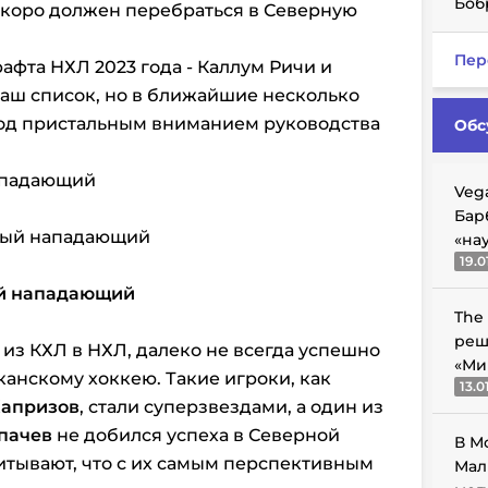
Боб
скоро должен перебраться в Северную
Пер
афта НХЛ 2023 года - Каллум Ричи и
наш список, но в ближайшие несколько
под пристальным вниманием руководства
Обс
нападающий
Veg
Бар
ьный нападающий
«на
19.0
ый нападающий
The
реш
 из КХЛ в НХЛ, далеко не всегда успешно
«Ми
анскому хоккею. Такие игроки, как
13.0
Капризов
, стали суперзвездами, а один из
пачев
не добился успеха
в Северной
В М
итывают, что с их самым перспективным
Мал