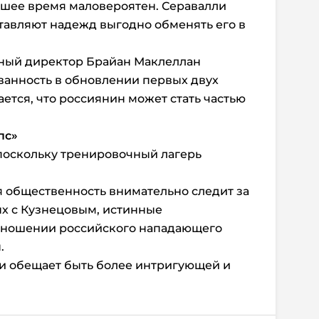
йшее время маловероятен. Серавалли
ставляют надежд выгодно обменять его в
ный директор Брайан Маклеллан
ванность в обновлении первых двух
ется, что россиянин может стать частью
пс»
 поскольку тренировочный лагерь
.
ая общественность внимательно следит за
ых с Кузнецовым, истинные
тношении российского нападающего
ы.
ии обещает быть более интригующей и