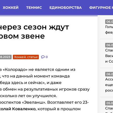
татьи
Комменты
Новости
ХОККЕЙ
ТЕННИС
ЕДИНОБОРСТВА
ФИГУРНОЕ 
ГО
06.
 через сезон ждут
Гол
фев
рвом звене
06.
Спа
Вас
08.2023
Хоккей. статьи
0
и С
в «Колорадо» не является одним из
06.
у, что на данный момент команда
Асс
еда здесь и сейчас», и даже
еще
 обмен на результативных игроков сразу
рос
есколько лет он улучшился.
оспектов «Эвеланш». Возглавляет его 23-
05.
Спа
олай Коваленко
, который в прошлом