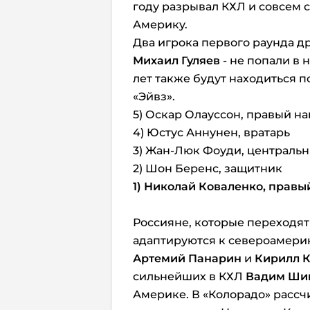
году разрывал КХЛ и совсем 
Америку.
Два игрока первого раунда др
Михаил Гуляев
- не попали в 
лет также будут находиться 
«Эйвз».
5) Оскар Олауссон, правый 
4) Юстус Аннунен, вратарь
3) Жан-Люк Фоуди, централ
2) Шон Беренс, защитник
1) Николай Коваленко, прав
Россияне, которые переходят
адаптируются к североамерик
Артемий Панарин
и
Кирилл 
сильнейших в КХЛ
Вадим Ши
Америке. В «Колорадо» рассч