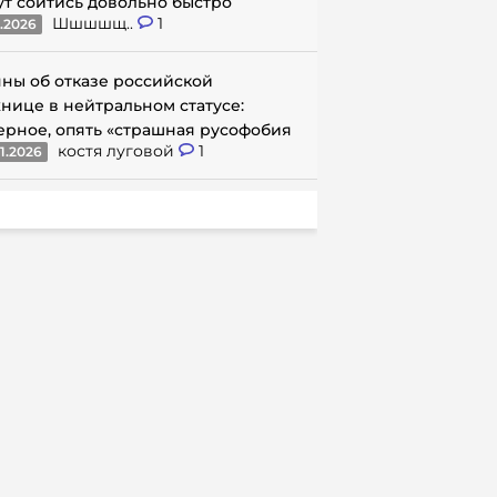
ут сойтись довольно быстро
Шшшшщ..
1
1.2026
ны об отказе российской
нице в нейтральном статусе:
ерное, опять «страшная русофобия
костя луговой
1
1.2026