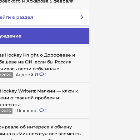
ровского и Аскарова 5 февраля
ейти в раздел
уждение
as Hockey Knight о Дорофееве и
башеве на ОИ, если бы Россия
училась вести себя иначе
Андрей Л
1
1.2026
 Hockey Writers: Малкин — ключ к
ению главной проблемы
ннесоты
Шшшшщ..
1
1.2026
онреале об интересе к обмену
кина в «Миннесоту»: все элементы