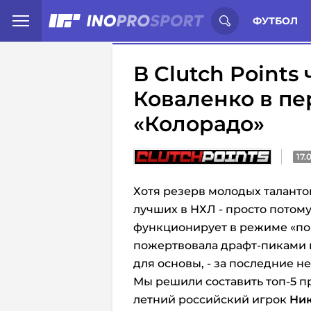
Иностранцы о спорте России:
С
ФУТБОЛ
В Clutch Points
Коваленко в пе
«Колорадо»
17.
Хотя резерв молодых таланто
лучших в НХЛ - просто потом
функционирует в режиме «поб
пожертвовала драфт-пиками в
для основы, - за последние н
Мы решили составить топ-5 пр
летний российский игрок
Ник