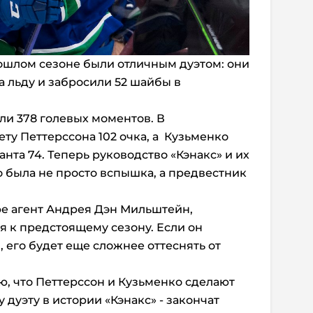
ошлом сезоне были отличным дуэтом: они
а льду и забросили 52 шайбы в
али 378 голевых моментов. В
ту Петтерссона 102 очка, а Кузьменко
нта 74. Теперь руководство «Кэнакс» и их
о была не просто вспышка, а предвестник
ре агент Андрея Дэн Мильштейн,
я к предстоящему сезону. Если он
 его будет еще сложнее оттеснять от
ю, что Петтерссон и Кузьменко сделают
у дуэту в истории «Кэнакс» - закончат