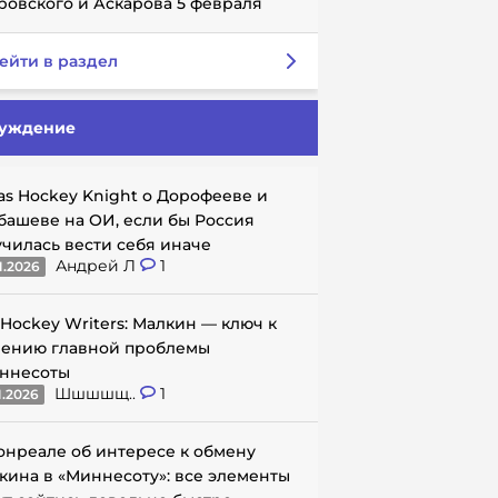
ровского и Аскарова 5 февраля
ейти в раздел
уждение
as Hockey Knight о Дорофееве и
башеве на ОИ, если бы Россия
училась вести себя иначе
Андрей Л
1
1.2026
 Hockey Writers: Малкин — ключ к
ению главной проблемы
ннесоты
Шшшшщ..
1
1.2026
онреале об интересе к обмену
кина в «Миннесоту»: все элементы