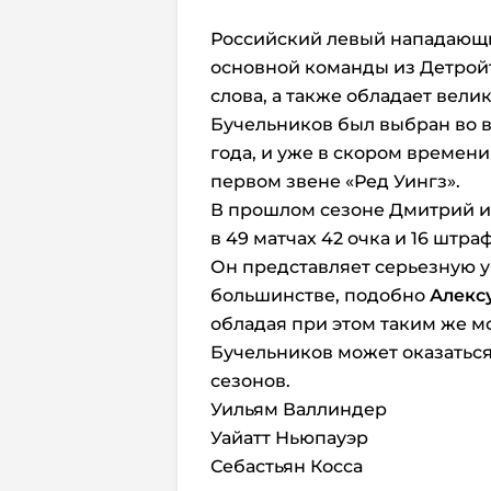
Российский левый нападающ
основной команды из Детройт
слова, а также обладает вели
Бучельников был выбран во в
года, и уже в скором времени
первом звене «Ред Уингз».
В прошлом сезоне Дмитрий иг
в 49 матчах 42 очка и 16 штра
Он представляет серьезную у
большинстве, подобно
Алекс
обладая при этом таким же 
Бучельников может оказаться
сезонов.
Уильям Валлиндер
Уайатт Ньюпауэр
Себастьян Косса