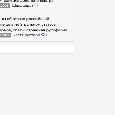
ут сойтись довольно быстро
Шшшшщ..
1
1.2026
ны об отказе российской
нице в нейтральном статусе:
ерное, опять «страшная русофобия
костя луговой
1
1.2026