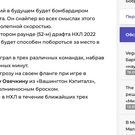
Боб
ий в будущем будет бомбардиром
Пер
а. Он снайпер во всех смыслах этого
колепной скоростью.
тором раунде (52-м) драфта НХЛ 2022
Обс
 будет способен побороться за место в
Veg
рал в трех различных командах, набрав
Бар
фных минут.
«на
19.0
грозу на своем фланге при игре в
у Овечкину
из «Вашингтон Кэпиталз»,
The
молниеносным броском.
реш
 в НХЛ в течение ближайших трех
«Ми
13.0
В М
Мал