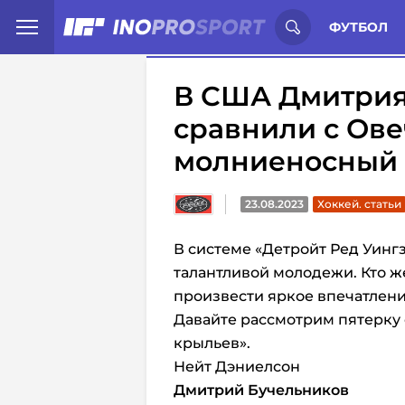
Иностранцы о спорте России:
С
ФУТБОЛ
В США Дмитрия
сравнили с Ове
молниеносный 
23.08.2023
Хоккей. статьи
В системе «Детройт Ред Уинг
талантливой молодежи. Кто ж
произвести яркое впечатлен
Давайте рассмотрим пятерку
крыльев».
Нейт Дэниелсон
Дмитрий Бучельников