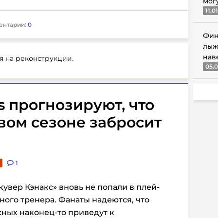
мог
11.0
ентарии:
0
Фин
лыж
нав
я на реконструкции.
05.0
s прогнозируют, что
вом сезоне забросит
1
вер Кэнакс» вновь не попали в плей-
ного тренера. Фанаты надеются, что
ных наконец-то приведут к