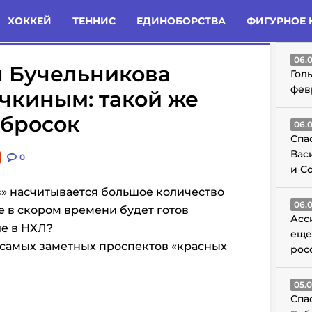
татьи
Комменты
Новости
ХОККЕЙ
ТЕННИС
ЕДИНОБОРСТВА
ФИГУРНОЕ 
ГО
06.
 Бучельникова
Гол
фев
чкиным: такой же
бросок
06.
Спа
Вас
0
и С
з» насчитывается большое количество
06.
е в скором времени будет готов
Асс
ие в НХЛ?
еще
 самых заметных проспектов «красных
рос
05.
Спа