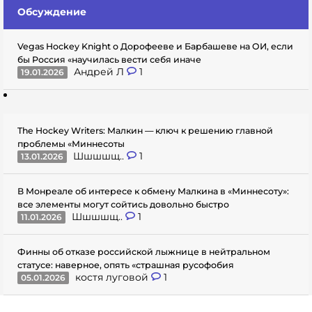
Обсуждение
Vegas Hockey Knight о Дорофееве и Барбашеве на ОИ, если
бы Россия «научилась вести себя иначе
Андрей Л
1
19.01.2026
The Hockey Writers: Малкин — ключ к решению главной
проблемы «Миннесоты
Шшшшщ..
1
13.01.2026
В Монреале об интересе к обмену Малкина в «Миннесоту»:
все элементы могут сойтись довольно быстро
Шшшшщ..
1
11.01.2026
Финны об отказе российской лыжнице в нейтральном
статусе: наверное, опять «страшная русофобия
костя луговой
1
05.01.2026