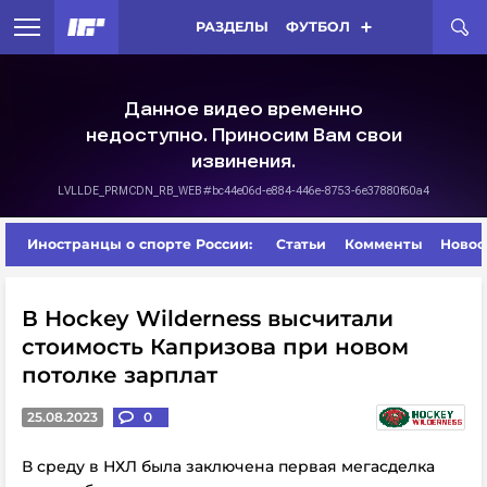
РАЗДЕЛЫ
ФУТБОЛ
Иностранцы о спорте России:
Статьи
Комменты
Новос
В Hockey Wilderness высчитали
стоимость Капризова при новом
потолке зарплат
25.08.2023
0
В среду в НХЛ была заключена первая мегасделка