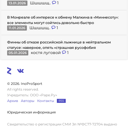
Шшшшщ..
1
13.01.2026
В Монреале об интересе к обмену Малкина в «Миннесоту»:
все элементы могут сойтись довольно быстро
Шшшшщ..
1
11.01.2026
Финны об отказе российской лыжнице в нейтральном
статусе: наверное, опять «страшная русофобия
костя луговой
1
05.01.2026
© 2026. InoProSport
All rights reserved.
Учредитель: ООО «Раре.Ру»
Архив
Авторы
Контакты
RSS
Юридическая информация
Свидетельство о регистрации СМИ Эл №ФС77-72704 выдано