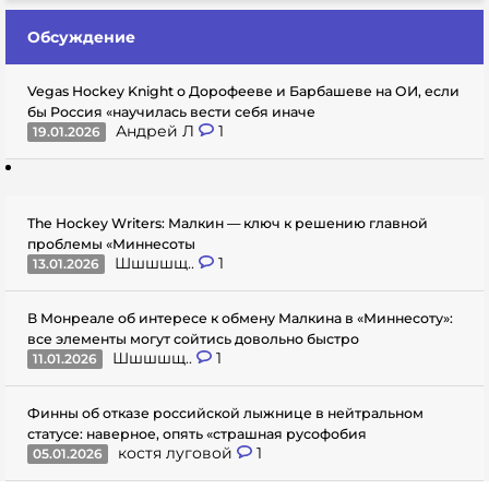
Обсуждение
Vegas Hockey Knight о Дорофееве и Барбашеве на ОИ, если
бы Россия «научилась вести себя иначе
Андрей Л
1
19.01.2026
The Hockey Writers: Малкин — ключ к решению главной
проблемы «Миннесоты
Шшшшщ..
1
13.01.2026
В Монреале об интересе к обмену Малкина в «Миннесоту»:
все элементы могут сойтись довольно быстро
Шшшшщ..
1
11.01.2026
Финны об отказе российской лыжнице в нейтральном
статусе: наверное, опять «страшная русофобия
костя луговой
1
05.01.2026