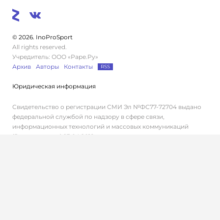
© 2026. InoProSport
All rights reserved.
Учредитель: ООО «Раре.Ру»
Архив
Авторы
Контакты
RSS
Юридическая информация
Свидетельство о регистрации СМИ Эл №ФС77-72704 выдано
федеральной службой по надзору в сфере связи,
информационных технологий и массовых коммуникаций
(Роскомнадзор) 23.04.2018 г.
Дисклеймер
Редакция не несет ответственности за достоверность
информации, содержащейся в рекламных объявлениях.
Редакция не предоставляет справочной информации.