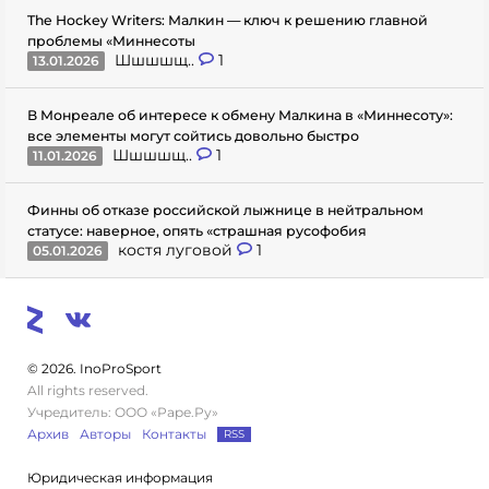
The Hockey Writers: Малкин — ключ к решению главной
проблемы «Миннесоты
Шшшшщ..
1
13.01.2026
В Монреале об интересе к обмену Малкина в «Миннесоту»:
все элементы могут сойтись довольно быстро
Шшшшщ..
1
11.01.2026
Финны об отказе российской лыжнице в нейтральном
статусе: наверное, опять «страшная русофобия
костя луговой
1
05.01.2026
© 2026. InoProSport
All rights reserved.
Учредитель: ООО «Раре.Ру»
Архив
Авторы
Контакты
RSS
Юридическая информация