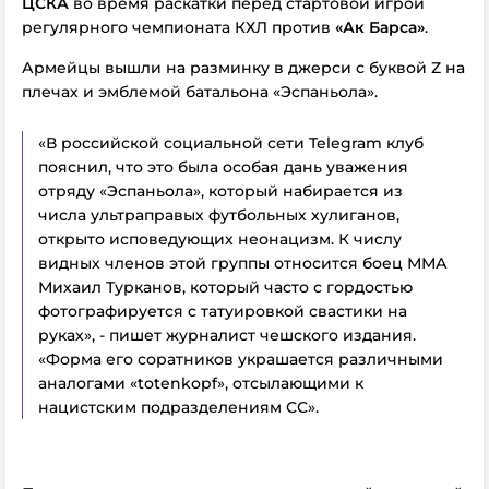
ЦСКА
во время раскатки перед стартовой игрой
регулярного чемпионата КХЛ против
«Ак Барса»
.
Армейцы вышли на разминку в джерси с буквой Z на
плечах и эмблемой батальона «Эспаньола».
«В российской социальной сети Telegram клуб
пояснил, что это была особая дань уважения
отряду «Эспаньола», который набирается из
числа ультраправых футбольных хулиганов,
открыто исповедующих неонацизм. К числу
видных членов этой группы относится боец ММА
Михаил Турканов, который часто с гордостью
фотографируется с татуировкой свастики на
руках», - пишет журналист чешского издания.
«Форма его соратников украшается различными
аналогами «totenkopf», отсылающими к
нацистским подразделениям СС».