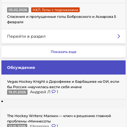
05.02.2026
НХЛ. Голы с подсказками
Спасения и пропущенные голы Бобровского и Аскарова 5
февраля
Перейти в раздел
Показать еще
Обсуждение
Vegas Hockey Knight о Дорофееве и Барбашеве на ОИ, если
бы Россия «научилась вести себя иначе
Андрей Л
1
19.01.2026
The Hockey Writers: Малкин — ключ к решению главной
проблемы «Миннесоты
Шшшшщ..
1
13.01.2026