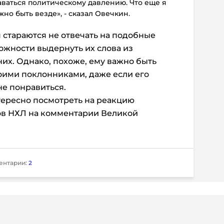
даваться политическому давлению. Что еще я
жно быть везде», - сказал Овечкин.
 стараются не отвечать на подобные
ожности выдернуть их слова из
них. Однако, похоже, ему важно быть
оими поклонниками, даже если его
не понравиться.
нтересно посмотреть на реакцию
ов НХЛ на комментарии Великой
ентарии:
2
 информация
Дисклеймер
о о регистрации СМИ Эл №ФС77-72704
Редакция не несет ответ