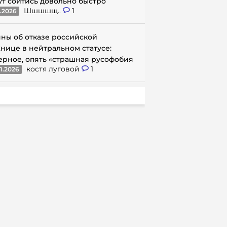
ут сойтись довольно быстро
Шшшшщ..
1
1.2026
ны об отказе российской
нице в нейтральном статусе:
ерное, опять «страшная русофобия
костя луговой
1
1.2026