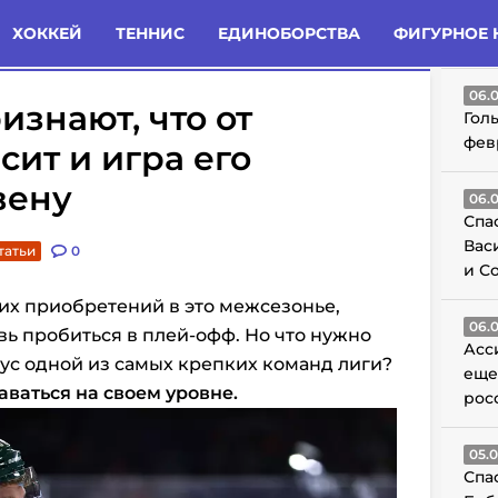
татьи
Комменты
Новости
ХОККЕЙ
ТЕННИС
ЕДИНОБОРСТВА
ФИГУРНОЕ 
ГО
06.
изнают, что от
Гол
фев
сит и игра его
вену
06.
Спа
Вас
татьи
0
и С
их приобретений в это межсезонье,
06.
вь пробиться в плей-офф. Но что нужно
Асс
тус одной из самых крепких команд лиги?
еще
ваться на своем уровне.
рос
05.
Спа