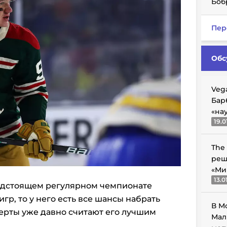
Боб
Пер
Обс
Veg
Бар
«на
19.0
The
реш
«Ми
13.0
редстоящем регулярном чемпионате
гр, то у него есть все шансы набрать
В М
перты уже давно считают его лучшим
Мал