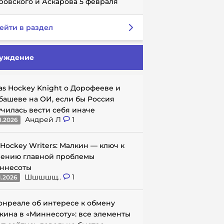
ровского и Аскарова 5 февраля
ейти в раздел
уждение
as Hockey Knight о Дорофееве и
башеве на ОИ, если бы Россия
училась вести себя иначе
Андрей Л
1
1.2026
 Hockey Writers: Малкин — ключ к
ению главной проблемы
ннесоты
Шшшшщ..
1
1.2026
онреале об интересе к обмену
кина в «Миннесоту»: все элементы