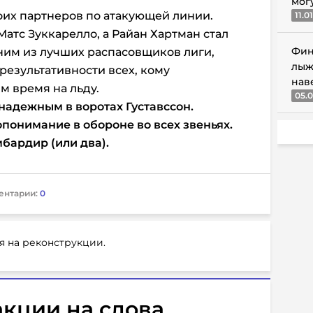
мог
воих партнеров по атакующей линии.
11.0
атс Зуккарелло, а Райан Хартман стал
Фин
ним из лучших распасовщиков лиги,
лыж
результативности всех, кому
нав
м время на льду.
05.0
надежным в воротах Густавссон.
понимание в обороне во всех звеньях.
бардир (или два).
ентарии:
0
я на реконструкции.
кции на слова