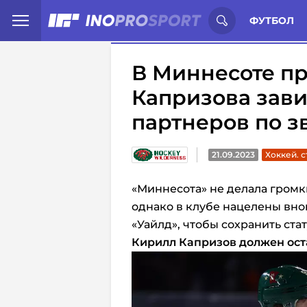
Иностранцы о спорте России:
С
ФУТБОЛ
В Миннесоте пр
Капризова зави
партнеров по з
21.09.2023
Хоккей. с
«Миннесота» не делала громк
однако в клубе нацелены вно
«Уайлд», чтобы сохранить ста
Кирилл Капризов должен оста