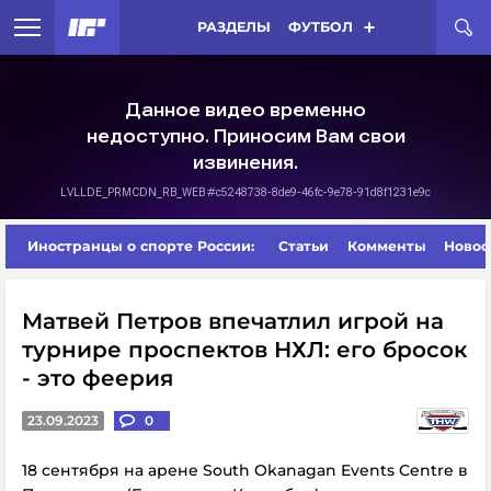
РАЗДЕЛЫ
ФУТБОЛ
Иностранцы о спорте России:
Статьи
Комменты
Новос
Матвей Петров впечатлил игрой на
турнире проспектов НХЛ: его бросок
- это феерия
23.09.2023
0
18 сентября на арене South Okanagan Events Centre в