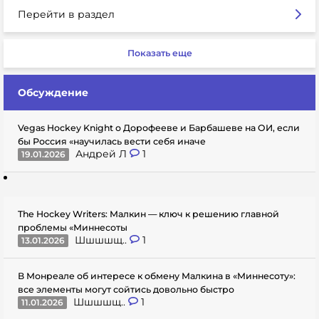
Перейти в раздел
Показать еще
Обсуждение
Vegas Hockey Knight о Дорофееве и Барбашеве на ОИ, если
бы Россия «научилась вести себя иначе
Андрей Л
1
19.01.2026
The Hockey Writers: Малкин — ключ к решению главной
проблемы «Миннесоты
Шшшшщ..
1
13.01.2026
В Монреале об интересе к обмену Малкина в «Миннесоту»:
все элементы могут сойтись довольно быстро
Шшшшщ..
1
11.01.2026