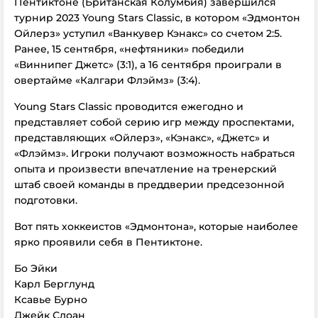
Пентиктоне (Британская Колумбия) завершился
турнир 2023 Young Stars Classic, в котором «Эдмонтон
Ойлерз» уступил «Ванкувер Кэнакс» со счетом 2:5.
Ранее, 15 сентября, «нефтяники» победили
«Виннипег Джетс» (3:1), а 16 сентября проиграли в
овертайме «Калгари Флэймз» (3:4).
Young Stars Classic проводится ежегодно и
представляет собой серию игр между проспектами,
представляющих «Ойлерз», «Кэнакс», «Джетс» и
«Флэймз». Игроки получают возможность набраться
опыта и произвести впечатление на тренерский
штаб своей команды в преддверии предсезонной
подготовки.
Вот пять хоккеистов «Эдмонтона», которые наиболее
ярко проявили себя в Пентиктоне.
Бо Эйки
Карл Берглунд
Ксавье Бурно
Джейк Слоан